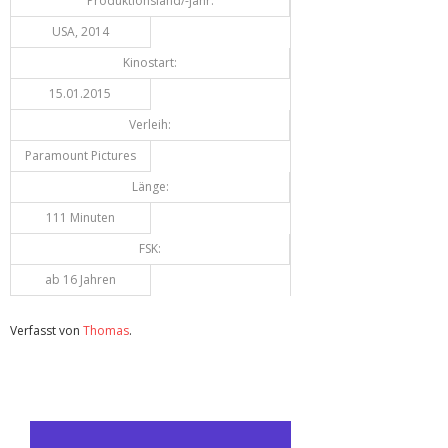
Produktionsland/-jahr:
USA, 2014
Kinostart:
15.01.2015
Verleih:
Paramount Pictures
Länge:
111 Minuten
FSK:
ab 16 Jahren
Verfasst von
Thomas
.
Zuletzt geändert am
28.05.2015
Review: The Gambler (Blu-ray)