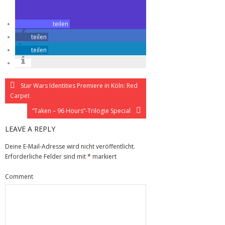
teilen
teilen
teilen
Star Wars Identities Premiere in Köln: Red
Carpet
“Taken – 96 Hours”-Trilogie Special
LEAVE A REPLY
Deine E-Mail-Adresse wird nicht veröffentlicht.
Erforderliche Felder sind mit
*
markiert
Comment