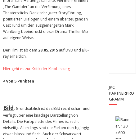
moralische Heldengeschichte. Viel mehr erinnert
„The Gambler“ an die Verfilmung eines
Theaterstücks. Dank sehr guter Storyführung,
pointierten Dialogen und einem überzeugenden
Cast rund um den ausgemergelten Mark
Wahlberg beeindruckt dieser Drama-Thriller-Mix
auf eigene Weise.
Der Film ist ab dem
28.05.2015
auf DVD und Blu-
ray erhältlich.
Hier geht es zur Kritik der Kinofassung
4 von 5 Punkten
JPC
PARTNERPRO
GRAMM
Bild
:
Grundsätzlich ist das Bild recht scharf und
verfügt über eine knackige Darstellung von
Details. Die Farbpalette des Filmes ist recht
vielseitig. Allerdings sind die Farben durchgängig
etwas blass und flach. Auch der Schwarzwert