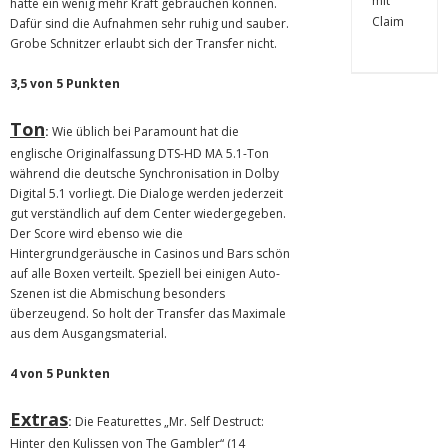
hätte ein wenig mehr Kraft gebrauchen können.
Dafür sind die Aufnahmen sehr ruhig und sauber.
Grobe Schnitzer erlaubt sich der Transfer nicht.
3,5 von 5 Punkten
Ton
:
Wie üblich bei Paramount hat die
englische Originalfassung DTS-HD MA 5.1-Ton
während die deutsche Synchronisation in Dolby
Digital 5.1 vorliegt. Die Dialoge werden jederzeit
gut verständlich auf dem Center wiedergegeben.
Der Score wird ebenso wie die
Hintergrundgeräusche in Casinos und Bars schön
auf alle Boxen verteilt. Speziell bei einigen Auto-
Szenen ist die Abmischung besonders
überzeugend. So holt der Transfer das Maximale
aus dem Ausgangsmaterial.
4 von 5 Punkten
Extras
:
Die Featurettes „Mr. Self Destruct:
Hinter den Kulissen von The Gambler“ (14