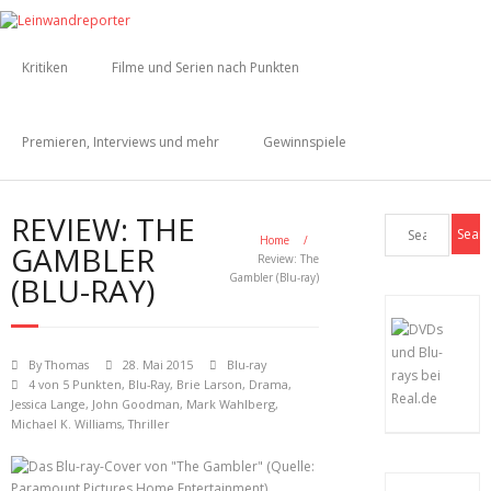
Kritiken
Filme und Serien nach Punkten
Premieren, Interviews und mehr
Gewinnspiele
REVIEW: THE
Home
/
GAMBLER
Review: The
(BLU-RAY)
Gambler (Blu-ray)
By
Thomas
28. Mai 2015
Blu-ray
4 von 5 Punkten
,
Blu-Ray
,
Brie Larson
,
Drama
,
Jessica Lange
,
John Goodman
,
Mark Wahlberg
,
Michael K. Williams
,
Thriller