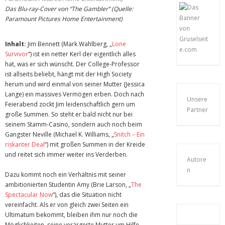
Das Blu-ray-Cover von “The Gambler” (Quelle:
Paramount Pictures Home Entertainment)
Inhalt:
Jim Bennett (Mark Wahlberg, „
Lone
Survivor
“) ist ein netter Kerl der eigentlich alles
hat, was er sich wünscht. Der College-Professor
ist allseits beliebt, hängt mit der High Society
herum und wird einmal von seiner Mutter (Jessica
Lange) ein massives Vermögen erben. Doch nach
Unsere
Feierabend zockt Jim leidenschaftlich gern um
Partner
große Summen. So steht er bald nicht nur bei
seinem Stamm-Casino, sondern auch noch beim
Gangster Neville (Michael K. Williams, „
Snitch – Ein
riskanter Deal
“) mit großen Summen in der Kreide
und reitet sich immer weiter ins Verderben.
Autore
n
Dazu kommt noch ein Verhältnis mit seiner
ambitionierten Studentin Amy (Brie Larson, „
The
Spectacular Now
“), das die Situation nicht
vereinfacht. Als er von gleich zwei Seiten ein
Ultimatum bekommt, bleiben ihm nur noch die
Möglichkeiten, seine verärgerte Mutter um Hilfe