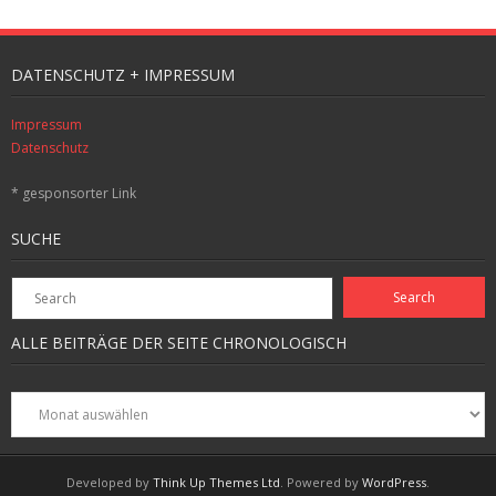
DATENSCHUTZ + IMPRESSUM
Impressum
Datenschutz
* gesponsorter Link
SUCHE
ALLE BEITRÄGE DER SEITE CHRONOLOGISCH
Alle
Beiträge
der
Seite
Developed by
Think Up Themes Ltd
. Powered by
WordPress
.
chronologisch