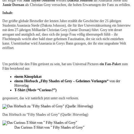
der Regie von
Sam Taylor-Johnson
werden
Dakota Johnson
als Anastasia Steele und
Jamie Dornan
als Christian Grey versuchen, die hohen Erwartungen der Fans zu erfüllen.
Inhalt:
Der größte globale Bestseller der letzten Jahre erzählt die Geschichte der 21-jährigen
Studentin Anastasia Steele (Dakota Johnson), die für ihre Universitätszeitung ein Interview
mit dem 27-jährigen Milliardär Christian Grey (Jamie Dornan) führt. Grey tritt derart
arrogant und anzüglich auf, dass sich die junge Frau völlig überrumpelt fühlt – ihr
Fluchtimpuls weicht aber bald einer geheimen Faszination, der sie sich nicht entziehen
kann. Unentrinnbar wird Anastasia in Greys Bann gezogen, der ihr eine ungeahnte Welt
eröffnet.
Um perfekt für den Film gerüstet zu sein, hat uns Universal Pictures
ein Fan-Paket
zum
Film bestehend aus
einem Kinoplakat
einem Hörbuch „Fifty Shades of Grey – Geheimes Verlangen“
von der
Hörverlag
T-Shirt (Motiv “Curious?”)
gesponsert, das wir natürlich jetzt unter euch verlosen.
Das Hörbuch zu “Fifty Shades of Grey” (Quelle: Hörverlag)
Das Curious-T-Shirt von ” Fifty Shades of Grey”