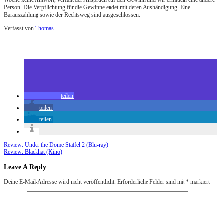
Woche keine Antwort, verfällt der Anspruch auf den Gewinn und wir ermitteln eine andere
Person. Die Verpflichtung für die Gewinne endet mit deren Aushändigung. Eine
Barauszahlung sowie der Rechtsweg sind ausgeschlossen.
Verfasst von
Thomas
.
Zuletzt geändert am
04.02.2015
Gewinnspiel zu Fifty Shades of Grey
teilen
teilen
teilen
Review: Under the Dome Staffel 2 (Blu-ray)
Review: Blackhat (Kino)
Leave A Reply
Deine E-Mail-Adresse wird nicht veröffentlicht.
Erforderliche Felder sind mit
*
markiert