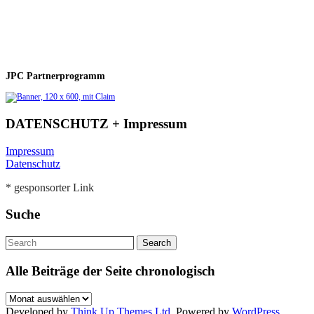
JPC Partnerprogramm
DATENSCHUTZ + Impressum
Impressum
Datenschutz
* gesponsorter Link
Suche
Alle Beiträge der Seite chronologisch
Alle
Beiträge
Developed by
Think Up Themes Ltd
. Powered by
WordPress
.