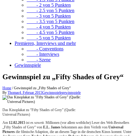
- 2 von 5 Punkten
- 2.5 von 5 Punkten
- 3 von 5 Punkten
- 3.5 von 5 Punkten
- 4 von 5 Punkten
- 4.5 von 5 Punkten
- 5 von 5 Punkten
Premieren, Interviews und mehr
- Conventions
- Interviews
- Szene
Gewinnspiele
Gewinnspiel zu „Fifty Shades of Grey“
Home
/
Gewinnspiel zu „Fifty Shades of Grey“
By
Thomas
4. Februar 2015
Gewinnspiele
gewinnspiele
Das Kinoplakat zu “Fifty Shades of Grey” (Quelle:
Universal Pictures)
Am
12.02.2015
ist es soweit. Millionen (vor allem weibliche) Leser des Welt-Bestsellers
„Fifty Shades of Grey“ von
E.L. James
bekommen aus dem Verleih von
Universal
Pictures
die filmische Adaption, die an diesem Tage in die deutschen Kinos kommt. Unter