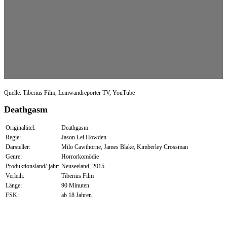
Quelle: Tiberius Film, Leinwandreporter TV, YouTube
Deathgasm
Originaltitel:
Deathgasm
Regie:
Jason Lei Howden
Darsteller:
Milo Cawthorne, James Blake, Kimberley Crossman
Genre:
Horrorkomödie
Produktionsland/-jahr:
Neuseeland, 2015
Verleih:
Tiberius Film
Länge:
90 Minuten
FSK:
ab 18 Jahren