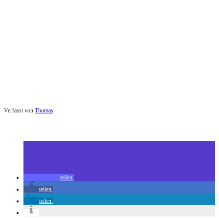
Verfasst von
Thomas
.
Zuletzt geändert am
01.09.2015
Fantasy Filmfest 2015: Deathgasm (Kino)
teilen
teilen
teilen