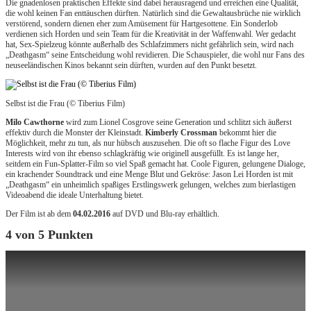
Die gnadenlosen praktischen Effekte sind dabei herausragend und erreichen eine Qualität,
die wohl keinen Fan enttäuschen dürften. Natürlich sind die Gewaltausbrüche nie wirklich
verstörend, sondern dienen eher zum Amüsement für Hartgesottene. Ein Sonderlob
verdienen sich Horden und sein Team für die Kreativität in der Waffenwahl. Wer gedacht
hat, Sex-Spielzeug könnte außerhalb des Schlafzimmers nicht gefährlich sein, wird nach
„Deathgasm“ seine Entscheidung wohl revidieren. Die Schauspieler, die wohl nur Fans des
neuseeländischen Kinos bekannt sein dürften, wurden auf den Punkt besetzt.
Selbst ist die Frau (© Tiberius Film)
Milo Cawthorne
wird zum Lionel Cosgrove seine Generation und schlitzt sich äußerst
effektiv durch die Monster der Kleinstadt.
Kimberly Crossman
bekommt hier die
Möglichkeit, mehr zu tun, als nur hübsch auszusehen. Die oft so flache Figur des Love
Interests wird von ihr ebenso schlagkräftig wie originell ausgefüllt. Es ist lange her,
seitdem ein Fun-Splatter-Film so viel Spaß gemacht hat. Coole Figuren, gelungene Dialoge,
ein krachender Soundtrack und eine Menge Blut und Gekröse: Jason Lei Horden ist mit
„Deathgasm“ ein unheimlich spaßiges Erstlingswerk gelungen, welches zum bierlastigen
Videoabend die ideale Unterhaltung bietet.
Der Film ist ab dem
04.02.2016
auf DVD und Blu-ray erhältlich.
4 von 5 Punkten