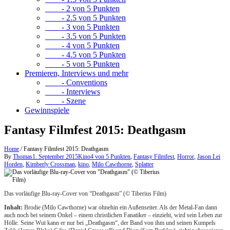
- 2 von 5 Punkten
- 2.5 von 5 Punkten
- 3 von 5 Punkten
- 3.5 von 5 Punkten
- 4 von 5 Punkten
- 4.5 von 5 Punkten
- 5 von 5 Punkten
Premieren, Interviews und mehr
- Conventions
- Interviews
- Szene
Gewinnspiele
Fantasy Filmfest 2015: Deathgasm
Home
/
Fantasy Filmfest 2015: Deathgasm
By
Thomas
1. September 2015
Kino
4 von 5 Punkten
,
Fantasy Filmfest
,
Horror
,
Jason Lei
Horden
,
Kimberly Crossman
,
kino
,
Milo Cawthorne
,
Splatter
Das vorläufige Blu-ray-Cover von “Deathgasm” (© Tiberius Film)
Inhalt:
Brodie (Milo Cawthorne) war ohnehin ein Außenseiter. Als der Metal-Fan dann
auch noch bei seinem Onkel – einem christlichen Fanatiker – einzieht, wird sein Leben zur
Hölle. Seine Wut kann er nur bei „Deathgasm“, der Band von ihm und seinen Kumpels