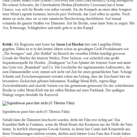
Zakk (James Blake) Giles (Daniel Cresswell) und Dion (Sam Berkley), richtig abreagieren.
Bei seinem Schwarm, der Cheerleaderin Medina (Kimberley Crossman) hat er keine
Chance, was sich für Brodie von selbst versteht. Als die Kumpels an einen alten Songtext
einer Metal-Legende kommen, herrscht pure Vorfreude, das Lied selbst zu spielen. Noch
ahnen sie nicht, dass sie so eine satanische Beschwörung durchführen. Auf einmal
wimmeln die ganzen Straßen vor Dämonen. Zeit für Brodie, seine harte Seite zu zeigen. Mit
Axt, Kettensäge, Schlagbohrer und mehr geht es in den Kampf.
Kritik:
Als Regisseur und Autor hat
Jason Lei Horden
hier sein Langfilm-Debüt
gegeben. Dabei ist er in den letzten Jahren schon an gewaltigen Groß-Produktionen wie
„The Avengers“ und „Der Hobbit“ im Bereich der visuellen Effekte beteiligt gewesen.
Gerade der Macher des letzeren Werkes, Peter Jackson, war sicherlich eine große
Inspirationsquelle für Horden. „Deathgasm“ ist Fun-Splatter der feinsten Sorte und atmet
den Geist von „Braindead“ und Co. Die Geschichte des tagträumenden Außenseiters, der
zum Dämonenkiller wird, nimmt sich nicht viel Zeit für einen gemächlichen Start. Schräge
Schnitte und Zwischensequenzen verraten schon am Anfang, dass die Zuschauer hier ein
besonderes Zückerchen geboten bekommen. Knallige Metal-Riffs, eigenwillige
Zwischenblenden und skurrile Szenen wie das gemeinsam genossene Eis des schüchternen
Brodie in voller Metal-Kluft mit der süßen Medina auf einer Parkbank. Die spaßigen
Dialoge sorgen ebenfalls für Kurzweil.
Irgendetwas passt hier nicht (© Tiberius Film)
Sobald dann die Dämonen beschwört wurden, dreht der Film erst richtig auf. Das
Kunstblut fließt in Fontänen, wenn die Metal-Heads den Kreaturen aus der Hölle die Stirn
bieten. In herrlich überzogenen Gewalt-Szenen, in denen fast Comic-haft Körperteile aus
ihren Verankerungen entfernt werden, dürften auch härtere Gore-Fans ihre Freude haben.