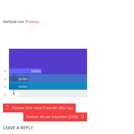
Verfasst von
Thomas
.
Zuletzt geändert am
18.09.2015
Fantasy Filmfest Nights: Spring (Kino)
teilen
teilen
teilen
Review: Eine neue Freundin (Blu-ray)
Review: Als wir träumten (DVD)
LEAVE A REPLY