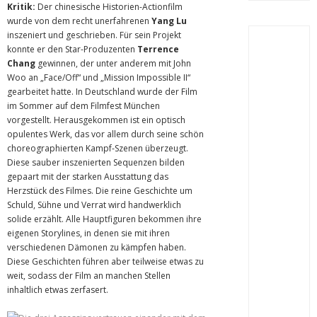
Kritik:
Der chinesische Historien-Actionfilm
wurde von dem recht unerfahrenen
Yang Lu
inszeniert und geschrieben. Für sein Projekt
konnte er den Star-Produzenten
Terrence
Chang
gewinnen, der unter anderem mit John
Woo an „Face/Off“ und „Mission Impossible II“
gearbeitet hatte. In Deutschland wurde der Film
im Sommer auf dem Filmfest München
vorgestellt. Herausgekommen ist ein optisch
opulentes Werk, das vor allem durch seine schön
choreographierten Kampf-Szenen überzeugt.
Diese sauber inszenierten Sequenzen bilden
gepaart mit der starken Ausstattung das
Herzstück des Filmes. Die reine Geschichte um
Schuld, Sühne und Verrat wird handwerklich
solide erzählt. Alle Hauptfiguren bekommen ihre
eigenen Storylines, in denen sie mit ihren
verschiedenen Dämonen zu kämpfen haben.
Diese Geschichten führen aber teilweise etwas zu
weit, sodass der Film an manchen Stellen
inhaltlich etwas zerfasert.