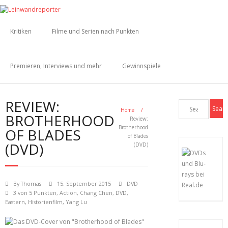
Kritiken
Filme und Serien nach Punkten
Premieren, Interviews und mehr
Gewinnspiele
REVIEW:
Home
/
BROTHERHOOD
Review:
Brotherhood
OF BLADES
of Blades
(DVD)
(DVD)
By
Thomas
15. September 2015
DVD
3 von 5 Punkten
,
Action
,
Chang Chen
,
DVD
,
Eastern
,
Historienfilm
,
Yang Lu