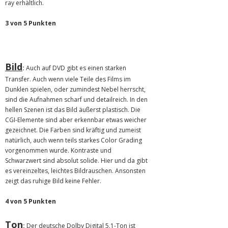
ray erhältlich.
3 von 5 Punkten
Bild
:
Auch auf DVD gibt es einen starken
Transfer. Auch wenn viele Teile des Films im
Dunklen spielen, oder zumindest Nebel herrscht,
sind die Aufnahmen scharf und detailreich. In den
hellen Szenen ist das Bild äußerst plastisch. Die
CGI-Elemente sind aber erkennbar etwas weicher
gezeichnet. Die Farben sind kräftig und zumeist
natürlich, auch wenn teils starkes Color Grading
vorgenommen wurde. Kontraste und
Schwarzwert sind absolut solide. Hier und da gibt
es vereinzeltes, leichtes Bildrauschen. Ansonsten
zeigt das ruhige Bild keine Fehler.
4 von 5 Punkten
Ton
:
Der deutsche Dolby Digital 5.1-Ton ist