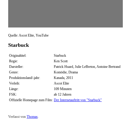
Quelle: Ascot Elite, YouTube
Starbuck
Originaltitel:
Starbuck
Regie:
Ken Scott
Darsteller:
Patrick Huard, Julie LeBreton, Antoine Bertrand
Genre:
Komödie, Drama
Produktionsland/-jahr:
Kanada, 2011
Verleih:
Ascot Elite
Länge:
109 Minuten
FSK:
ab 12 Jahren
Offizielle Homepage zum Film:
Der Internetauftritt von "Starbuck"
Verfasst von
Thomas
.
Zuletzt geändert am
13.01.2013
Review: Starbuck (Blu-ray)