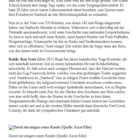
dass sie von ihm schwanger ist, wird seine Welt auf den Kopf gestellt. Der wahre
Schock kommt aber einige Tage später, wo ihn seine Vergangenheit einholt: Er
hatte 20 Jahre zuvor seinen Lebensunterhalt damit bestritten, sein Sperma unter
dem Pseudonym Starbuck an eine Befruchtungsklinik zu verkaufen.
Nun ist er der Vater von 533 Kindern, von denen 142 eine Klage eingereicht
haben, um Starbucks Identität zu erfahren. Während er sich widerwillig mit der
Thematik auseinandersetzt, wird seine Geschichte zum nationalen Gesprächsthema.
So lernt er nach und nach seine Kinder, einen bunten Haufen von Profi-Fußballer,
Drogensüchtige, Schauspieler bis hin zu Punks und Straßenmusikern kennen,
ohne sich zu offenbaren. Nach einiger Zeit wächst ihm die Sippe dann ans Herz,
was ihn immer mehr in Gewissensnöte bringt.
Kritik: Ken Scott
führte 2011 Regie bei dieser kanadischen Tragi-Komödie, die
sich innerhalb kürzester Zeit zu einem Independent-Hit und Kritikerliebling
entwickelte. Es fällt schon nach wenigen Minuten auf, dass der Film bei weitem
nicht das Gag-Feuerwerk liefert, welches von dem großartigen Trailer suggeriert
wird. Stattdessen ist „Starbuck“ eine in ruhigen Tönen erzählte Geschichte eines
Kind-gebliebenen, der aufgrund extremer Umstände erwachsen werden muss.
Daher ist das Ganze auch weit weniger spektakulär anzuschauen, wie zu Beginn
erwartet. Es braucht seine Zeit, bis der Slacker dem Zuschauer ans Herz wächst,
was aber nicht heißt, dass der Humor in der Geschichte zu kurz käme.
Temperamentvolle Dialoge und charmante kleine Gesten heitern das Geschehen
immer wieder auf und in der zweiten Hälfte entsteht dann klassische Feel Good-
Comedy, die dank der sympathischen Charaktere gut unterhält.
David mit einigen seiner Kinder (Quelle: Ascot Elite)