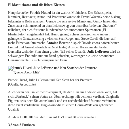
El Masturbator und die lieben Kleinen
Hauptdarsteller
Patrick Huard
ist ein wahres Multitalent. Der Schauspieler,
Komiker, Regisseur, Autor und Produzent konnte als David Wozniak seine bislang
bekannteste Rolle erlangen. Gerade die sehr aktive Mimik und Gestik lassen den
Zuschauer schmunzelnd an dem Leidensweg von dem überforderten „Starbuck“
teilhaben, der sich für seine Kinderschar den unschönen Spitznamen „El
Masturbator“ eingehandelt hat. Huard gelingt schauspielerisch eine äußerst
gelungene Gratwanderung zwischen Seth Rogen und Steve Carell, die Lust auf
mehr Filme von ihm macht.
Antoine Bertrand
spielt Davids etwas naiven besten
Freund und Anwalt ebenfalls äußerst lustig. Aus der Harmonie der beiden
Darsteller zieht der Film einen großen Teil seiner Qualität.
Julie LeBreton
wird als
schwangere Freundin nur am Rand gefordert, weswegen sie keine besonderen
Glanzmomente für sich beanspruchen kann.
Patrick Huard, Julie LeBreton und Ken Scott bei der Premiere
(Quelle: Ascot Elite)
Auch wenn der Trailer mehr verspricht, als der Film am Ende einlösen kann, hat
sich „Starbuck“ seinen Status als Überraschungs-Hit dennoch verdient. Originelle
Figuren, teils nette Situationskomik und ein nachdenklicher Unterton verbinden
diese leicht verdauliche Tragi-Komödie zu einem Genre-Werk von gehobener
Qualität.
Ab dem
15.01.2013
ist der Film auf DVD und Blu-ray erhältlich.
3,5 von 5 Punkten