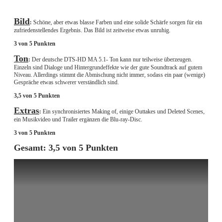
Bild
:
Schöne, aber etwas blasse Farben und eine solide Schärfe sorgen für ein
zufriedenstellendes Ergebnis. Das Bild ist zeitweise etwas unruhig.
3 von 5 Punkten
Ton
:
Der deutsche DTS-HD MA 5.1- Ton kann nur teilweise überzeugen.
Einzeln sind Dialoge und Hintergrundeffekte wie der gute Soundtrack auf gutem
Niveau. Allerdings stimmt die Abmischung nicht immer, sodass ein paar (wenige)
Gespräche etwas schwerer verständlich sind.
3,5 von 5 Punkten
Extras
:
Ein synchronisiertes Making of, einige Outtakes und Deleted Scenes,
ein Musikvideo und Trailer ergänzen die Blu-ray-Disc.
3 von 5 Punkten
Gesamt: 3,5 von 5 Punkten