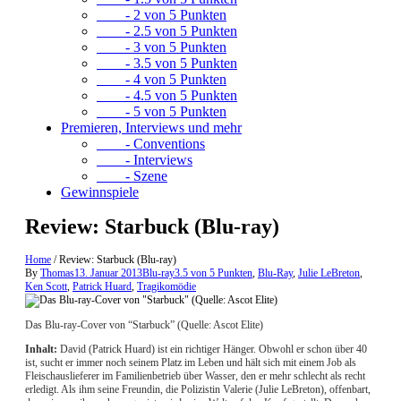
- 2 von 5 Punkten
- 2.5 von 5 Punkten
- 3 von 5 Punkten
- 3.5 von 5 Punkten
- 4 von 5 Punkten
- 4.5 von 5 Punkten
- 5 von 5 Punkten
Premieren, Interviews und mehr
- Conventions
- Interviews
- Szene
Gewinnspiele
Review: Starbuck (Blu-ray)
Home
/
Review: Starbuck (Blu-ray)
By
Thomas
13. Januar 2013
Blu-ray
3.5 von 5 Punkten
,
Blu-Ray
,
Julie LeBreton
,
Ken Scott
,
Patrick Huard
,
Tragikomödie
Das Blu-ray-Cover von “Starbuck” (Quelle: Ascot Elite)
Inhalt:
David (Patrick Huard) ist ein richtiger Hänger. Obwohl er schon über 40
ist, sucht er immer noch seinem Platz im Leben und hält sich mit einem Job als
Fleischauslieferer im Familienbetrieb über Wasser, den er mehr schlecht als recht
erledigt. Als ihm seine Freundin, die Polizistin Valerie (Julie LeBreton), offenbart,