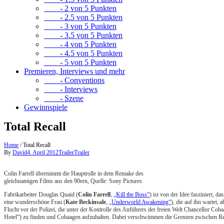
- 2 von 5 Punkten
- 2.5 von 5 Punkten
- 3 von 5 Punkten
- 3.5 von 5 Punkten
- 4 von 5 Punkten
- 4.5 von 5 Punkten
- 5 von 5 Punkten
Premieren, Interviews und mehr
- Conventions
- Interviews
- Szene
Gewinnspiele
Total Recall
Home
/
Total Recall
By
David
4. April 2012
Trailer
Trailer
Colin Farrell übernimmt die Hauptrolle in dem Remake des
gleichnamigen Films aus den 90ern, Quelle: Sony Pictures
Fabrikarbeiter Douglas Quaid (
Colin Farrell
,
„Kill the Boss“
) ist von der Idee fasziniert,
eine wunderschöne Frau (
Kate Beckinsale
,
„Underworld Awakening“
), die auf ihn wartet,
Flucht vor der Polizei, die unter der Kontrolle des Anführers der freien Welt Chancellor Coha
Hotel“) zu finden und Cohaagen aufzuhalten. Dabei verschwimmen die Grenzen zwischen Realit