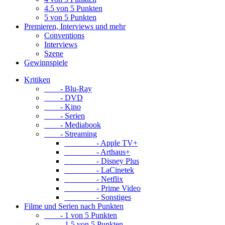
4.5 von 5 Punkten
5 von 5 Punkten
Premieren, Interviews und mehr
Conventions
Interviews
Szene
Gewinnspiele
Kritiken
- Blu-Ray
- DVD
- Kino
- Serien
- Mediabook
- Streaming
- Apple TV+
- Arthaus+
- Disney Plus
- LaCinetek
- Netflix
- Prime Video
- Sonstiges
Filme und Serien nach Punkten
- 1 von 5 Punkten
- 1.5 von 5 Punkten