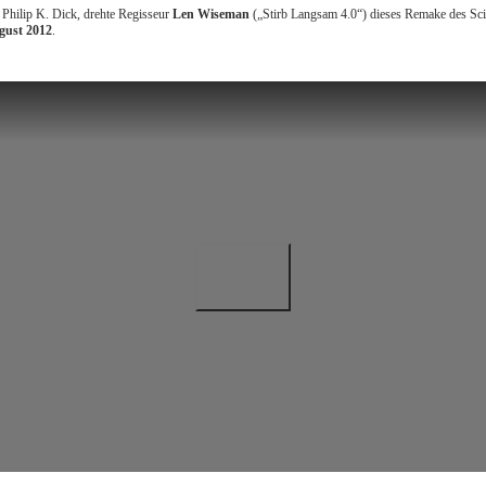
Philip K. Dick, drehte Regisseur
Len Wiseman
(„Stirb Langsam 4.0“) dieses Remake des Scie
gust 2012
.