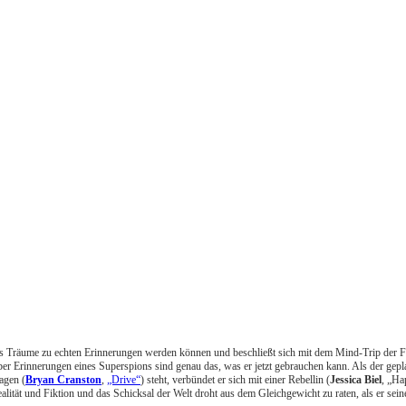
 dass Träume zu echten Erinnerungen werden können und beschließt sich mit dem Mind-Trip der F
 aber Erinnerungen eines Superspions sind genau das, was er jetzt gebrauchen kann. Als der gep
agen (
Bryan Cranston
,
„Drive“
) steht, verbündet er sich mit einer Rebellin (
Jessica Biel
, „Ha
ät und Fiktion und das Schicksal der Welt droht aus dem Gleichgewicht zu raten, als er seine