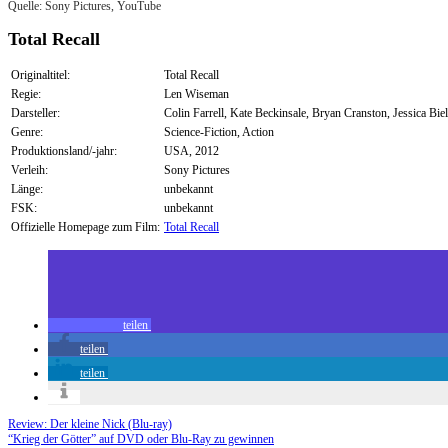
Quelle: Sony Pictures, YouTube
Total Recall
Originaltitel:
Total Recall
Regie:
Len Wiseman
Darsteller:
Colin Farrell, Kate Beckinsale, Bryan Cranston, Jessica Biel
Genre:
Science-Fiction, Action
Produktionsland/-jahr:
USA, 2012
Verleih:
Sony Pictures
Länge:
unbekannt
FSK:
unbekannt
Offizielle Homepage zum Film:
Total Recall
teilen
teilen
teilen
Review: Der kleine Nick (Blu-ray)
“Krieg der Götter” auf DVD oder Blu-Ray zu gewinnen