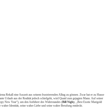
irma Rekall eine Auszeit aus seinem frustrierenden Alltag zu gönnen. Zwar hat er zu Hause
lante Urlaub aus der Realität jedoch schiefgeht, wird Quaid zum gejagten Mann. Auf seiner
ppy New Year“), um den Anführer des Widerstandes (
Bill Nighy
, „Best Exotic Marigold
 wahre Identität, seine wahre Liebe und seine wahre Berufung entdeckt.