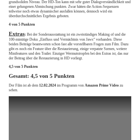
grundsoliden Niveau. Der HD-Ton kann mit sehr guter Dialogverständlichkeit und
einer gelungenen Abmischung punkten. Zwar hätten die Action-Sequenzen
teilweise noch etwas dynamischer ausfallen können, dennoch wird ein
überdurchschnittliches Ergebnis geboten.
4 von 5 Punkten
Extras
:
Bei der Sonderausstattung ist ein zweistündiges Making of und die
100-minütige Doku „Einfluss und Vermächtnis von Jaws“ vorhanden. Diese
beiden Beiträge beantworten schon fast alle vorstellbaren Fragen zum Film. Dazu
gibt es noch ein Feature über die Restaurierung, einige verpatzte Szenen, weitere
Minifeatures und den Trailer. Einziger Wermutstropfen bei den Extras ist, das nur
der Beitrag über die Restaurierung in HD vorliegt.
4,5 von 5 Punkten
Gesamt: 4,5 von 5 Punkten
Der Film ist ab dem
12.02.2024
im Programm von
Amazon Prime Video
zu
sehen.