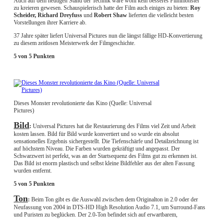
Auch auf dem heutigen Stand der Technik wäre wohl kein besseres Filmmonster
zu kreieren gewesen. Schauspielerisch hatte der Film auch einiges zu bieten:
Roy
Scheider, Richard Dreyfuss
und
Robert Shaw
lieferten die vielleicht besten
Vorstellungen ihrer Karriere ab.
37 Jahre später liefert Universal Pictures nun die längst fällige HD-Konvertierung
zu diesem zeitlosen Meisterwerk der Filmgeschichte.
5 von 5 Punkten
Dieses Monster revolutionierte das Kino (Quelle: Universal
Pictures)
Bild
:
Universal Pictures hat die Restaurierung des Films viel Zeit und Arbeit
kosten lassen. Bild für Bild wurde konvertiert und so wurde ein absolut
sensationelles Ergebnis sichergestellt. Die Tiefenschärfe und Detailzeichnung ist
auf höchstem Niveau. Die Farben wurden gekräftigt und angepasst. Der
Schwarzwert ist perfekt, was an der Startsequenz des Films gut zu erkennen ist.
Das Bild ist enorm plastisch und selbst kleine Bildfehler aus der alten Fassung
wurden entfernt.
5 von 5 Punkten
Ton
:
Beim Ton gibt es die Auswahl zwischen dem Originalton in 2.0 oder der
Neufassung von 2004 in DTS-HD High Resolution Audio 7.1, um Surround-Fans
und Puristen zu beglücken. Der 2.0-Ton befindet sich auf erwartbarem,