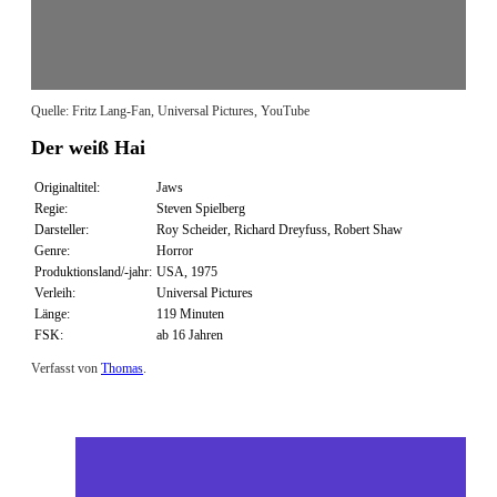
Quelle: Fritz Lang-Fan, Universal Pictures, YouTube
Der weiß Hai
Originaltitel:
Jaws
Regie:
Steven Spielberg
Darsteller:
Roy Scheider, Richard Dreyfuss, Robert Shaw
Genre:
Horror
Produktionsland/-jahr:
USA, 1975
Verleih:
Universal Pictures
Länge:
119 Minuten
FSK:
ab 16 Jahren
Verfasst von
Thomas
.
Zuletzt geändert am
31.08.2012
Der weiße Hai (Blu-ray)