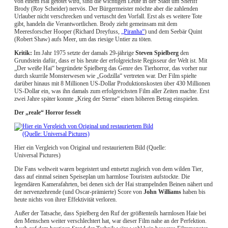
von einem Hai getötet wird, sind die wichtigen Leute in der Stadt um Sheriff
Brody (Roy Scheider) nervös. Der Bürgermeister möchte aber die zahlenden
Urlauber nicht verschrecken und vertuscht den Vorfall. Erst als es weitere Tote
gibt, handeln die Verantwortlichen. Brody zieht gemeinsam mit dem
Meeresforscher Hooper (Richard Dreyfuss,
„Piranha“
) und dem Seebär Quint
(Robert Shaw) aufs Meer, um das riesige Untier zu töten.
Kritik:
Im Jahr 1975 setzte der damals 29-jährige
Steven Spielberg
den
Grundstein dafür, dass er bis heute der erfolgreichste Regisseur der Welt ist. Mit
„Der weiße Hai“ begründete Spielberg das Genre des Tierhorror, das vorher nur
durch skurrile Monsterwesen wie „Godzilla“ vertreten war. Der Film spielte
darüber hinaus mit 8 Millionen US-Dollar Produktionskosten über 430 Millionen
US-Dollar ein, was ihn damals zum erfolgreichsten Film aller Zeiten machte. Erst
zwei Jahre später konnte „Krieg der Sterne“ einen höheren Betrag einspielen.
Der „reale“ Horror fesselt
Hier ein Vergleich von Original und restauriertem Bild (Quelle:
Universal Pictures)
Die Fans weltweit waren begeistert und entsetzt zugleich von dem wilden Tier,
dass auf einmal seinen Speiseplan um harmlose Touristen aufstockte. Die
legendären Kamerafahrten, bei denen sich der Hai strampelnden Beinen nähert und
der nervenzehrende (und Oscar-prämierte) Score von
John Williams
haben bis
heute nichts von ihrer Effektivität verloren.
Außer der Tatsache, dass Spielberg den Ruf der größtenteils harmlosen Haie bei
den Menschen weiter verschlechtert hat, war dieser Film nahe an der Perfektion.