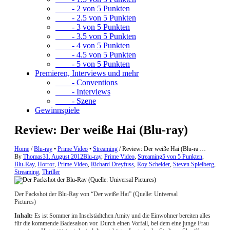
- 2 von 5 Punkten
- 2.5 von 5 Punkten
- 3 von 5 Punkten
- 3.5 von 5 Punkten
- 4 von 5 Punkten
- 4.5 von 5 Punkten
- 5 von 5 Punkten
Premieren, Interviews und mehr
- Conventions
- Interviews
- Szene
Gewinnspiele
Review: Der weiße Hai (Blu-ray)
Home
/
Blu-ray
•
Prime Video
•
Streaming
/
Review: Der weiße Hai (Blu-ra …
By
Thomas
31. August 2012
Blu-ray
,
Prime Video
,
Streaming
5 von 5 Punkten
,
Blu-Ray
,
Horror
,
Prime Video
,
Richard Dreyfuss
,
Roy Scheider
,
Steven Spielberg
,
Streaming
,
Thriller
Der Packshot der Blu-Ray von “Der weiße Hai” (Quelle: Universal
Pictures)
Inhalt:
Es ist Sommer im Inselstädtchen Amity und die Einwohner bereiten alles
für die kommende Badesaison vor. Durch einen Vorfall, bei dem eine junge Frau