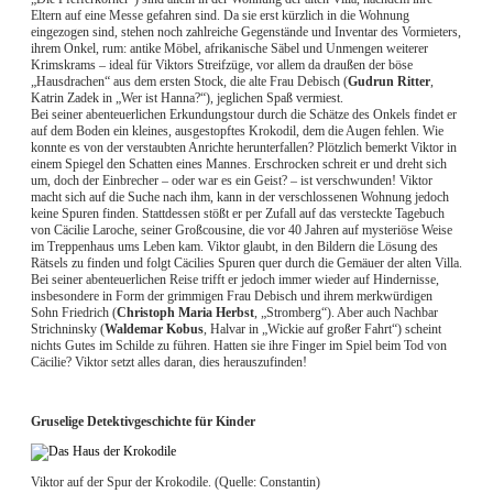
Eltern auf eine Messe gefahren sind. Da sie erst kürzlich in die Wohnung
eingezogen sind, stehen noch zahlreiche Gegenstände und Inventar des Vormieters,
ihrem Onkel, rum: antike Möbel, afrikanische Säbel und Unmengen weiterer
Krimskrams – ideal für Viktors Streifzüge, vor allem da draußen der böse
„Hausdrachen“ aus dem ersten Stock, die alte Frau Debisch (
Gudrun Ritter
,
Katrin Zadek in „Wer ist Hanna?“), jeglichen Spaß vermiest.
Bei seiner abenteuerlichen Erkundungstour durch die Schätze des Onkels findet er
auf dem Boden ein kleines, ausgestopftes Krokodil, dem die Augen fehlen. Wie
konnte es von der verstaubten Anrichte herunterfallen? Plötzlich bemerkt Viktor in
einem Spiegel den Schatten eines Mannes. Erschrocken schreit er und dreht sich
um, doch der Einbrecher – oder war es ein Geist? – ist verschwunden! Viktor
macht sich auf die Suche nach ihm, kann in der verschlossenen Wohnung jedoch
keine Spuren finden. Stattdessen stößt er per Zufall auf das versteckte Tagebuch
von Cäcilie Laroche, seiner Großcousine, die vor 40 Jahren auf mysteriöse Weise
im Treppenhaus ums Leben kam. Viktor glaubt, in den Bildern die Lösung des
Rätsels zu finden und folgt Cäcilies Spuren quer durch die Gemäuer der alten Villa.
Bei seiner abenteuerlichen Reise trifft er jedoch immer wieder auf Hindernisse,
insbesondere in Form der grimmigen Frau Debisch und ihrem merkwürdigen
Sohn Friedrich (
Christoph Maria Herbst
, „Stromberg“). Aber auch Nachbar
Strichninsky (
Waldemar Kobus
, Halvar in „Wickie auf großer Fahrt“) scheint
nichts Gutes im Schilde zu führen. Hatten sie ihre Finger im Spiel beim Tod von
Cäcilie? Viktor setzt alles daran, dies herauszufinden!
Gruselige Detektivgeschichte für Kinder
Viktor auf der Spur der Krokodile. (Quelle: Constantin)