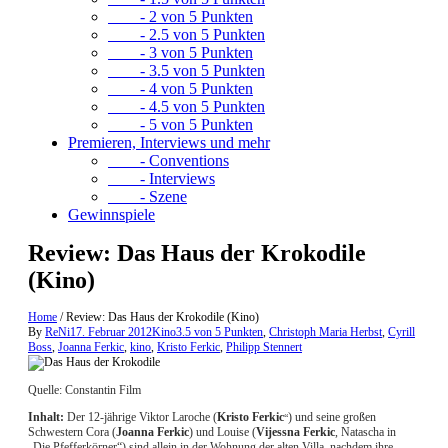
- 2 von 5 Punkten
- 2.5 von 5 Punkten
- 3 von 5 Punkten
- 3.5 von 5 Punkten
- 4 von 5 Punkten
- 4.5 von 5 Punkten
- 5 von 5 Punkten
Premieren, Interviews und mehr
- Conventions
- Interviews
- Szene
Gewinnspiele
Review: Das Haus der Krokodile
(Kino)
Home
/
Review: Das Haus der Krokodile (Kino)
By
ReNi
17. Februar 2012
Kino
3.5 von 5 Punkten
,
Christoph Maria Herbst
,
Cyrill
Boss
,
Joanna Ferkic
,
kino
,
Kristo Ferkic
,
Philipp Stennert
Quelle: Constantin Film
Inhalt:
Der 12-jährige Viktor Laroche (
Kristo Ferkic
) und seine großen
“
Schwestern Cora (
Joanna Ferkic
) und Louise (
Vijessna Ferkic
, Natascha in
„Die Pfefferkörner“) sind allein in der Wohnung der alten Villa, nachdem ihre