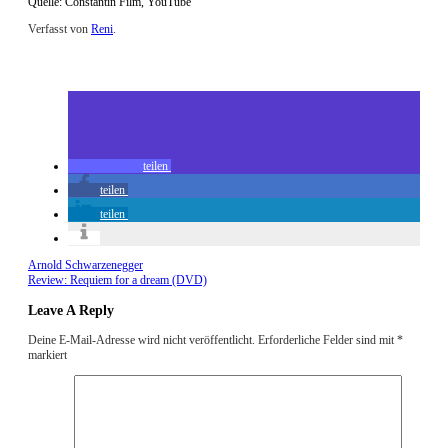
Quelle: Constantin Film, YouTube
Verfasst von
Reni
.
Zuletzt geändert am
17.02.2012
Das Haus der Krokodile (Kino)
teilen
teilen
teilen
Arnold Schwarzenegger
Review: Requiem for a dream (DVD)
Leave A Reply
Deine E-Mail-Adresse wird nicht veröffentlicht.
Erforderliche Felder sind mit
*
markiert