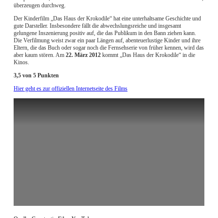
überzeugen durchweg.
Der Kinderfilm „Das Haus der Krokodile“ hat eine unterhaltsame Geschichte und
gute Darsteller. Insbesondere fällt die abwechslungsreiche und insgesamt
gelungene Inszenierung positiv auf, die das Publikum in den Bann ziehen kann.
Die Verfilmung weist zwar ein paar Längen auf, abenteuerlustige Kinder und ihre
Eltern, die das Buch oder sogar noch die Fernsehserie von früher kennen, wird das
aber kaum stören. Am
22. März 2012
kommt „Das Haus der Krokodile“ in die
Kinos.
3,5 von 5 Punkten
Hier geht es zur offiziellen Internetseite des Films