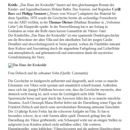
Kritik:
„Das Haus der Krokodile“ basiert auf dem gleichnamigen Roman des
Kinder- und Jugendbuchautors Helmut Ballot. Das Autoren- und Regieduo
Cyrill
Boss
und
Philipp Stennert
(„Neues vom Wixxer“) adaptierte das Material für
ihren Spielfilm. 1976 wurde die Geschichte bereits als sechsteilige Fernsehserie
von der ARD verfilmt, in der
Thomas Ohrner
(Matthias Brandner in „Verbotene
Liebe“) die Hauptrolle spielte. In der Neuverfilmung hat er am Anfang in
Gedenken an seine alte Rolle einen kurzen Gastauftritt als Viktors Vater.
Der Kinderfilm „Das Haus der Krokodile“ ist eine spannende Detektivgeschichte
um die Bewohner der alten Villa und den rätselhaften Tod der jungen Cäcilie.
Detailliert und abwechslungsreich in Szene gesetzt, wirken die Filmbilder mitsamt
ihrer Kulisse und Ausstattung durch die angenehme Farbgebung und Lichteffekte
mal atmosphärisch, mal geheimnisvoll und unterstützen damit die mysteriöse
Grundstimmung der Story.
Frau Debisch und ihr seltsamer Sohn (Quelle: Constantin)
Die Geschichte ist kindgerecht aufbereitet und dargestellt, auch wenn so manche
Erkenntnis von Viktor recht spontan und unnatürlich schnell kommt. Außerdem
muss sich das (junge) Publikum bewusst sein, dass die Geschichte mysteriös, aber
dennoch recht traurig ist, auch wenn die Leichtigkeit nicht fehlt: Viktors
Spurensuche kreuz und quer durch das Anwesen führt ihn in so manche missliche
Situation. Auch Christoph Maria Herbst liefert mit der Darstellung seiner Figur des
Friedrich Debisch und durch seine unverkennbare Betonung amüsante Einschübe.
Der 13-jährige Kristo Ferkic hat die schwerste Aufgabe im Film. Er hat es
besonders schwer, da er viele Szenen allein spielt. Dennoch gelingt ihm die
Darstellung des Viktor größtenteils; sein Schauspiel wirkt nur an einigen Stellen zu
aufgesetzt (was Kindern jedoch nicht auffallen sollte). Alle weiteren
Hauptdarsteller, seine leiblichen / Filmschwestern und die anderen Hausbewohner,