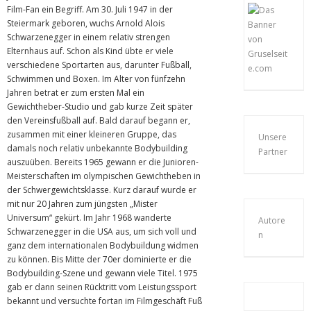
Film-Fan ein Begriff. Am 30. Juli 1947 in der
Steiermark geboren, wuchs Arnold Alois
Schwarzenegger in einem relativ strengen
Elternhaus auf. Schon als Kind übte er viele
verschiedene Sportarten aus, darunter Fußball,
Schwimmen und Boxen. Im Alter von fünfzehn
Jahren betrat er zum ersten Mal ein
Gewichtheber-Studio und gab kurze Zeit später
den Vereinsfußball auf. Bald darauf begann er,
zusammen mit einer kleineren Gruppe, das
Unsere
damals noch relativ unbekannte Bodybuilding
Partner
auszuüben. Bereits 1965 gewann er die Junioren-
Meisterschaften im olympischen Gewichtheben in
der Schwergewichtsklasse. Kurz darauf wurde er
mit nur 20 Jahren zum jüngsten „Mister
Universum“ gekürt. Im Jahr 1968 wanderte
Autore
Schwarzenegger in die USA aus, um sich voll und
n
ganz dem internationalen Bodybuildung widmen
zu können. Bis Mitte der 70er dominierte er die
Bodybuilding-Szene und gewann viele Titel. 1975
gab er dann seinen Rücktritt vom Leistungssport
bekannt und versuchte fortan im Filmgeschäft Fuß