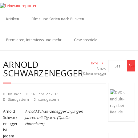
Kritiken
Filme und Serien nach Punkten
Premieren, Interviews und mehr
Gewinnspiele
ARNOLD
Home
/
Arnold
SCHWARZENEGGER
Schwarzenegger
By
David
16. Februar 2012
Stars gestern
stars gestern
Arnold
Arnold Schwarzenegger in jungen
Schwarz
Jahren mit Zigarre (Quelle:
enegger
Hitmeister)
ist
jedem