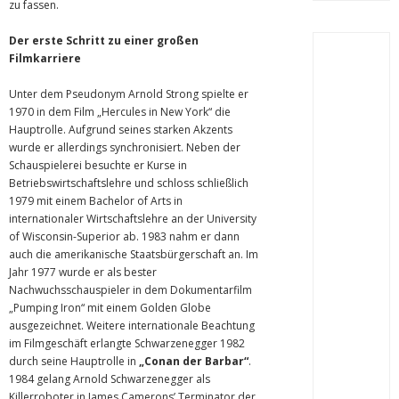
zu fassen.
Der erste Schritt zu einer großen
Filmkarriere
Unter dem Pseudonym Arnold Strong spielte er
1970 in dem Film „Hercules in New York“ die
Hauptrolle. Aufgrund seines starken Akzents
wurde er allerdings synchronisiert. Neben der
Schauspielerei besuchte er Kurse in
Betriebswirtschaftslehre und schloss schließlich
1979 mit einem Bachelor of Arts in
internationaler Wirtschaftslehre an der University
of Wisconsin-Superior ab. 1983 nahm er dann
auch die amerikanische Staatsbürgerschaft an. Im
Jahr 1977 wurde er als bester
Nachwuchsschauspieler in dem Dokumentarfilm
„Pumping Iron“ mit einem Golden Globe
ausgezeichnet. Weitere internationale Beachtung
im Filmgeschäft erlangte Schwarzenegger 1982
durch seine Hauptrolle in
„Conan der Barbar“
.
1984 gelang Arnold Schwarzenegger als
Killerroboter in James Camerons’ Terminator der