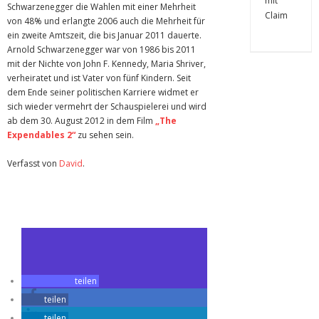
Schwarzenegger die Wahlen mit einer Mehrheit
von 48% und erlangte 2006 auch die Mehrheit für
ein zweite Amtszeit, die bis Januar 2011 dauerte.
Arnold Schwarzenegger war von 1986 bis 2011
mit der Nichte von John F. Kennedy, Maria Shriver,
verheiratet und ist Vater von fünf Kindern. Seit
dem Ende seiner politischen Karriere widmet er
sich wieder vermehrt der Schauspielerei und wird
ab dem 30. August 2012 in dem Film
„The
Expendables 2“
zu sehen sein.
Verfasst von
David
.
Zuletzt geändert am
16.02.2012
Arnold Schwarzenegger
teilen
teilen
teilen