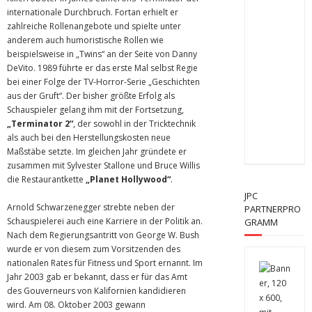
internationale Durchbruch. Fortan erhielt er
zahlreiche Rollenangebote und spielte unter
anderem auch humoristische Rollen wie
beispielsweise in „Twins“ an der Seite von Danny
DeVito. 1989 führte er das erste Mal selbst Regie
bei einer Folge der TV-Horror-Serie „Geschichten
aus der Gruft“. Der bisher größte Erfolg als
Schauspieler gelang ihm mit der Fortsetzung,
„Terminator 2“
, der sowohl in der Tricktechnik
als auch bei den Herstellungskosten neue
Maßstäbe setzte. Im gleichen Jahr gründete er
zusammen mit Sylvester Stallone und Bruce Willis
die Restaurantkette
„Planet Hollywood“
.
JPC
Arnold Schwarzenegger strebte neben der
PARTNERPRO
Schauspielerei auch eine Karriere in der Politik an.
GRAMM
Nach dem Regierungsantritt von George W. Bush
wurde er von diesem zum Vorsitzenden des
nationalen Rates für Fitness und Sport ernannt. Im
Jahr 2003 gab er bekannt, dass er für das Amt
des Gouverneurs von Kalifornien kandidieren
wird. Am 08. Oktober 2003 gewann