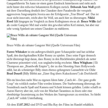
Ganganführerin Tes kann sie einen guten Eindruck hinterlassen und steht auch
nicht hinter den teilweise bekannteren Kollegen zurück.
Deborah Ann Woll
greift
mit ihrer Darstellung deutlich den Charakter ihrer Paraderolle der verspielt-
aggressiven Jungvampirin Jessica aus der Erfolgsserie „True Blood“ auf. Das ist
zwar nicht innovativ, reicht aber für Woll, um auch hier zu überzeugen.
Nikki
Reed
fällt hingegen im Vergleich zu ihren Kolleginnen etwas ab.
Bruce Willis
darf
als cooler Gangster Mel mal wieder den gewohnt taffen Kerl mimen, hat aber nur
sehr wenig Spielzeit um seinen Charakter zu etablieren.
Bruce Willis als rabiater Gangster Mel (Quelle Universum Film)
Forest Whitaker
ist ein außergewöhnlch guter Schauspieler und hat sichtbar
Spaß, den durchgeknallten Killer Ronny zu spielen. Dass seine Figur dennoch
nicht überzeugt liegt daran, dass Ronny in den Rückblenden plötzlich als netter
Charmeur präsentiert wird, was unglaubwürdig erscheint.
Shea Whigham
( Eli
Thompson aus „Boardwalk Empire“), der zu den Shooting-Stars Hollywoods
zählt, hat als schmieriger Billy einen ebenso gelungenen Gastauftritt wie Oldie
Brad Dourif
(Billy Bibbit aus „Einer flog übers Kukucksnest“) als Dorfsheriff.
Mit ein bisschen mehr Mut zu eigenen Ideen hätte „Catch.44 – Der ganz große
Coup“ ein wirklich starker Film werden können. Die Starbesetzung überzeugt, der
Soundtrack macht Spaß und Kamera und Schnitt können gefallen. Leider schafft es
Aaron Harvey aber nie, sich von der Machart Tarantinos zu lösen oder eine
ebenbürtige Inszenierung zu den Werken des Starregisseurs zu erreichen. So bleibt
„Catch.44“ solide Unterhaltung.
Ab dem
13.07.2012
sind DVD und Blu-Ray des Films im Handel erhältlich.