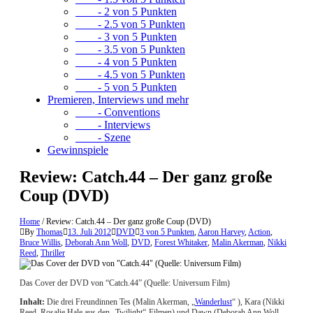
- 2 von 5 Punkten
- 2.5 von 5 Punkten
- 3 von 5 Punkten
- 3.5 von 5 Punkten
- 4 von 5 Punkten
- 4.5 von 5 Punkten
- 5 von 5 Punkten
Premieren, Interviews und mehr
- Conventions
- Interviews
- Szene
Gewinnspiele
Review: Catch.44 – Der ganz große
Coup (DVD)
Home
/
Review: Catch.44 – Der ganz große Coup (DVD)
By
Thomas
13. Juli 2012
DVD
3 von 5 Punkten
,
Aaron Harvey
,
Action
,
Bruce Willis
,
Deborah Ann Woll
,
DVD
,
Forest Whitaker
,
Malin Akerman
,
Nikki
Reed
,
Thriller
Das Cover der DVD von “Catch.44” (Quelle: Universum Film)
Inhalt:
Die drei Freundinnen Tes (Malin Akerman, „
Wanderlust
“ ), Kara (Nikki
Reed, Rosalie Hale aus den „Twilight“-Filmen) und Dawn (Deborah Ann Woll,