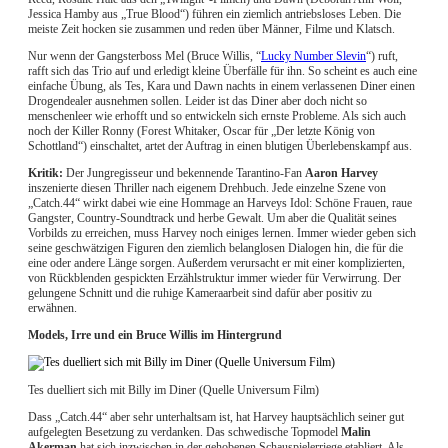
Jessica Hamby aus „True Blood“) führen ein ziemlich antriebsloses Leben. Die
meiste Zeit hocken sie zusammen und reden über Männer, Filme und Klatsch.
Nur wenn der Gangsterboss Mel (Bruce Willis, “
Lucky Number Slevin
“) ruft,
rafft sich das Trio auf und erledigt kleine Überfälle für ihn. So scheint es auch eine
einfache Übung, als Tes, Kara und Dawn nachts in einem verlassenen Diner einen
Drogendealer ausnehmen sollen. Leider ist das Diner aber doch nicht so
menschenleer wie erhofft und so entwickeln sich ernste Probleme. Als sich auch
noch der Killer Ronny (Forest Whitaker, Oscar für „Der letzte König von
Schottland“) einschaltet, artet der Auftrag in einen blutigen Überlebenskampf aus.
Kritik:
Der Jungregisseur und bekennende Tarantino-Fan
Aaron Harvey
inszenierte diesen Thriller nach eigenem Drehbuch. Jede einzelne Szene von
„Catch.44“ wirkt dabei wie eine Hommage an Harveys Idol: Schöne Frauen, raue
Gangster, Country-Soundtrack und herbe Gewalt. Um aber die Qualität seines
Vorbilds zu erreichen, muss Harvey noch einiges lernen. Immer wieder geben sich
seine geschwätzigen Figuren den ziemlich belanglosen Dialogen hin, die für die
eine oder andere Länge sorgen. Außerdem verursacht er mit einer komplizierten,
von Rückblenden gespickten Erzählstruktur immer wieder für Verwirrung. Der
gelungene Schnitt und die ruhige Kameraarbeit sind dafür aber positiv zu
erwähnen.
Models, Irre und ein Bruce Willis im Hintergrund
Tes duelliert sich mit Billy im Diner (Quelle Universum Film)
Dass „Catch.44“ aber sehr unterhaltsam ist, hat Harvey hauptsächlich seiner gut
aufgelegten Besetzung zu verdanken. Das schwedische Topmodel
Malin
Akerman
hat sich inzwischen in der gehobenen Schauspielerriege etabliert. Als