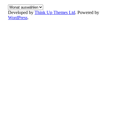
Alle
Beiträge
Developed by
Think Up Themes Ltd
. Powered by
der
WordPress
.
Seite
chronologisch