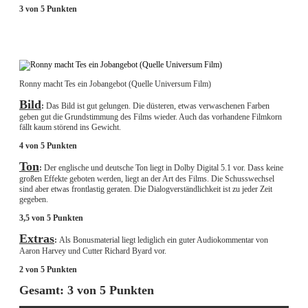
3 von 5 Punkten
Ronny macht Tes ein Jobangebot (Quelle Universum Film)
Bild
:
Das Bild ist gut gelungen. Die düsteren, etwas verwaschenen Farben
geben gut die Grundstimmung des Films wieder. Auch das vorhandene Filmkorn
fällt kaum störend ins Gewicht.
4 von 5 Punkten
Ton
:
Der englische und deutsche Ton liegt in Dolby Digital 5.1 vor. Dass keine
großen Effekte geboten werden, liegt an der Art des Films. Die Schusswechsel
sind aber etwas frontlastig geraten. Die Dialogverständlichkeit ist zu jeder Zeit
gegeben.
3,5 von 5 Punkten
Extras
:
Als Bonusmaterial liegt lediglich ein guter Audiokommentar von
Aaron Harvey und Cutter Richard Byard vor.
2 von 5 Punkten
Gesamt: 3 von 5 Punkten