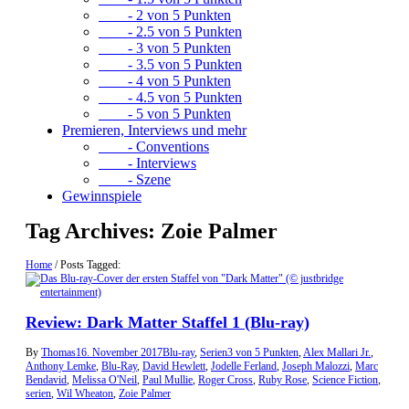
- 2 von 5 Punkten
- 2.5 von 5 Punkten
- 3 von 5 Punkten
- 3.5 von 5 Punkten
- 4 von 5 Punkten
- 4.5 von 5 Punkten
- 5 von 5 Punkten
Premieren, Interviews und mehr
- Conventions
- Interviews
- Szene
Gewinnspiele
Tag Archives:
Zoie Palmer
Home
/
Posts Tagged:
Review: Dark Matter Staffel 1 (Blu-ray)
By
Thomas
16. November 2017
Blu-ray
,
Serien
3 von 5 Punkten
,
Alex Mallari Jr.
,
Anthony Lemke
,
Blu-Ray
,
David Hewlett
,
Jodelle Ferland
,
Joseph Malozzi
,
Marc
Bendavid
,
Melissa O'Neil
,
Paul Mullie
,
Roger Cross
,
Ruby Rose
,
Science Fiction
,
serien
,
Wil Wheaton
,
Zoie Palmer