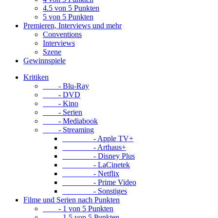
4.5 von 5 Punkten
5 von 5 Punkten
Premieren, Interviews und mehr
Conventions
Interviews
Szene
Gewinnspiele
Kritiken
- Blu-Ray
- DVD
- Kino
- Serien
- Mediabook
- Streaming
- Apple TV+
- Arthaus+
- Disney Plus
- LaCinetek
- Netflix
- Prime Video
- Sonstiges
Filme und Serien nach Punkten
- 1 von 5 Punkten
- 1.5 von 5 Punkten