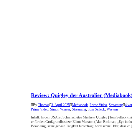
Review: Quigley der Australier (Mediabook
By
Thomas
3. April 2025
Mediabook
,
Prime Video
,
Streaming
4 vo
Prime Video
,
Simon Wincer
,
Streaming
,
Tom Selleck
,
Western
Inhalt: In den USA ist Scharfschütze Matthew Quigley (Tom Selleck) mi
er für den Großgrundbesitzer Elliott Marston (Alan Rickman, „Eye in t
Bezahlung, seine genaue Tätigkeit hinterfragt, wird schnell klar, dass er