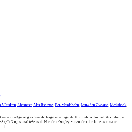
)
n 5 Punkten
,
Abenteuer
,
Alan Rickman
,
Ben Mendelsohn
,
Laura San Giacomo
,
Mediabook
,
t seinem maßgefertigten Gewehr längst eine Legende. Nun zieht es ihn nach Australien, wo
he Sky“) Dingos erschießen soll. Nachdem Quigley, verwundert durch die exorbitante
 […]