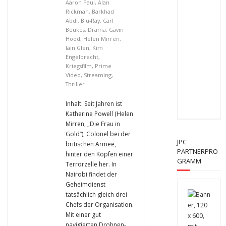
Aaron Paul
,
Alan
Rickman
,
Barkhad
Abdi
,
Blu-Ray
,
Carl
Beukes
,
Drama
,
Gavin
Hood
,
Helen Mirren
,
Iain Glen
,
Kim
Engelbrecht
,
Kriegsfilm
,
Prime
Video
,
Streaming
,
Thriller
Inhalt: Seit Jahren ist
Katherine Powell (Helen
Mirren, „Die Frau in
Gold“), Colonel bei der
JPC
britischen Armee,
PARTNERPRO
hinter den Köpfen einer
GRAMM
Terrorzelle her. In
Nairobi findet der
Geheimdienst
tatsächlich gleich drei
Chefs der Organisation.
Mit einer gut
navigierten Drohnen-