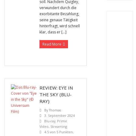
soll. Nachdem Quigley,
verwundert durch die
exorbitante Bezahlung,
seine genaue Tätigkeit
hinterfragt, wird schnell
klar, dass er […]
Read More
REVIEW: EYE IN
THE SKY (BLU-
RAY)
By
Thomas
3. September 2024
Blu-ray
,
Prime
Video
,
Streaming
4.5 von 5 Punkten
,