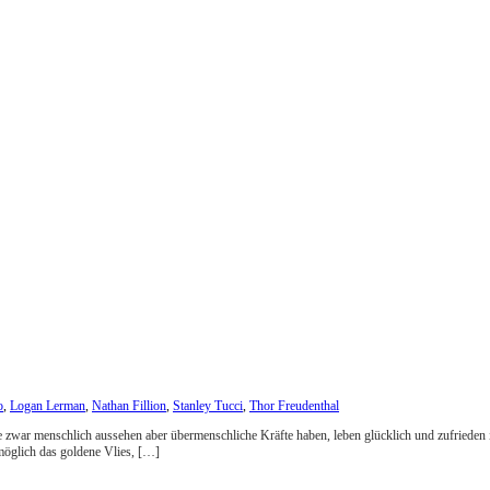
o
,
Logan Lerman
,
Nathan Fillion
,
Stanley Tucci
,
Thor Freudenthal
ie zwar menschlich aussehen aber übermenschliche Kräfte haben, leben glücklich und zufrieden
 möglich das goldene Vlies, […]