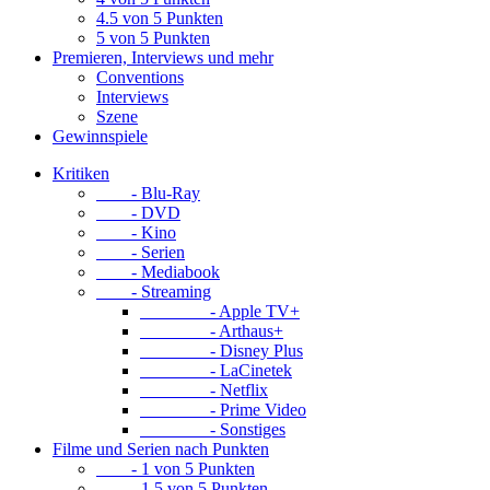
4.5 von 5 Punkten
5 von 5 Punkten
Premieren, Interviews und mehr
Conventions
Interviews
Szene
Gewinnspiele
Kritiken
- Blu-Ray
- DVD
- Kino
- Serien
- Mediabook
- Streaming
- Apple TV+
- Arthaus+
- Disney Plus
- LaCinetek
- Netflix
- Prime Video
- Sonstiges
Filme und Serien nach Punkten
- 1 von 5 Punkten
- 1.5 von 5 Punkten