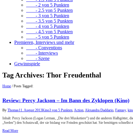
- 2 von 5 Punkten
- 2.5 von 5 Punkten
- 3 von 5 Punkten
- 3.5 von 5 Punkten
- 4 von 5 Punkten
- 4.5 von 5 Punkten
- 5 von 5 Punkten
Premieren, Interviews und mehr
- Conventions
- Interviews
- Szene
Gewinnspiele
Tag Archives:
Thor Freudenthal
Home
/
Posts Tagged:
Review: Percy Jackson – Im Bann des Zyklopen (Kino)
By
Thomas
11. August 2013
Kino
3 von 5 Punkten
,
Action
,
Alexandra Daddario
,
Fantasy
,
kin
Inhalt: Percy Jackson (Logan Lerman, „Die drei Musketiere“) und die anderen Halbgötter, d
„Seelen“) den Schutzwall, der sie bislang vor Feinden geschützt hat. Sie benötigen schnellst
Read More