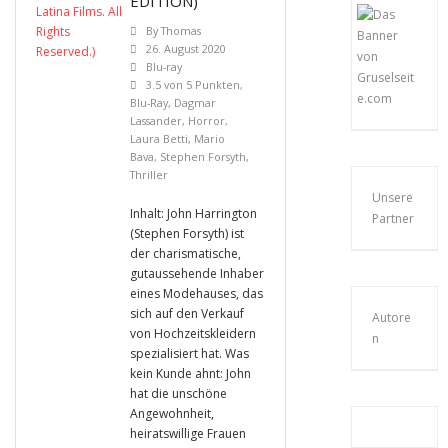
EDITION)
By
Thomas
26. August 2020
Blu-ray
3.5 von 5 Punkten
,
Blu-Ray
,
Dagmar
Lassander
,
Horror
,
Laura Betti
,
Mario
Bava
,
Stephen Forsyth
,
Thriller
Unsere
Inhalt: John Harrington
Partner
(Stephen Forsyth) ist
der charismatische,
gutaussehende Inhaber
eines Modehauses, das
sich auf den Verkauf
Autore
von Hochzeitskleidern
n
spezialisiert hat. Was
kein Kunde ahnt: John
hat die unschöne
Angewohnheit,
heiratswillige Frauen