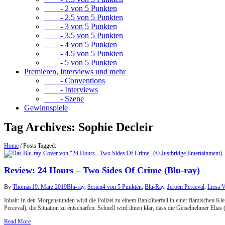
- 2 von 5 Punkten
- 2.5 von 5 Punkten
- 3 von 5 Punkten
- 3.5 von 5 Punkten
- 4 von 5 Punkten
- 4.5 von 5 Punkten
- 5 von 5 Punkten
Premieren, Interviews und mehr
- Conventions
- Interviews
- Szene
Gewinnspiele
Tag Archives:
Sophie Decleir
Home
/
Posts Tagged:
Review: 24 Hours – Two Sides Of Crime (Blu-ray)
By
Thomas
19. März 2019
Blu-ray
,
Serien
4 von 5 Punkten
,
Blu-Ray
,
Jeroen Perceval
,
Liesa 
Inhalt: In den Morgenstunden wird die Polizei zu einem Banküberfall in einer flämischen K
Perceval), die Situation zu entschärfen. Schnell wird ihnen klar, dass die Geiselnehmer El
Read More