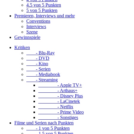
4.5 von 5 Punkten
5 von 5 Punkten
Premieren, Interviews und mehr
Conventions
Interviews
Szene
Gewinnspiele
Kritiken
- Blu-Ray
- DVD
- Kino
- Serien
- Mediabook
- Streaming
- Apple TV+
- Arthaus+
- Disney Plus
- LaCinetek
- Netflix
- Prime Video
- Sonstiges
Filme und Serien nach Punkten
- 1 von 5 Punkten
- 1.5 von 5 Punkten