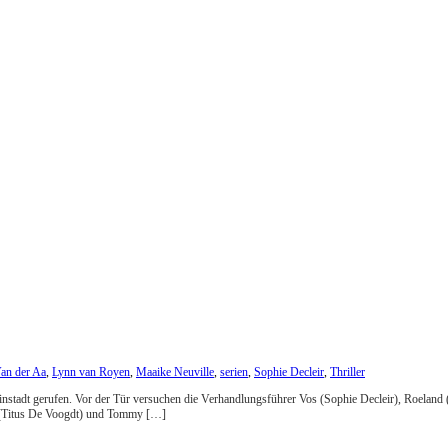
Van der Aa
,
Lynn van Royen
,
Maaike Neuville
,
serien
,
Sophie Decleir
,
Thriller
leinstadt gerufen. Vor der Tür versuchen die Verhandlungsführer Vos (Sophie Decleir), Roelan
ias (Titus De Voogdt) und Tommy […]