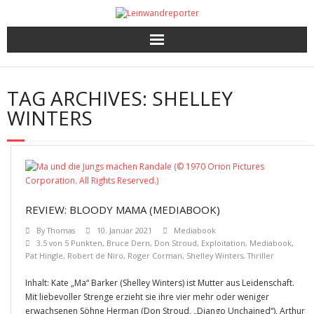
Kritiken
TAG ARCHIVES:
SHELLEY
Filme und Serien nach Punkten
WINTERS
Premieren, Interviews und mehr
Gewinnspiele
REVIEW: BLOODY MAMA (MEDIABOOK)
By
Thomas
10. Januar 2021
Mediabook
3.5 von 5 Punkten
,
Bruce Dern
,
Don Stroud
,
Exploitation
,
Mediabook
,
Pat Hingle
,
Robert de Niro
,
Roger Corman
,
Shelley Winters
,
Thriller
Inhalt: Kate „Ma“ Barker (Shelley Winters) ist Mutter aus Leidenschaft.
Mit liebevoller Strenge erzieht sie ihre vier mehr oder weniger
erwachsenen Söhne Herman (Don Stroud, „Django Unchained“), Arthur