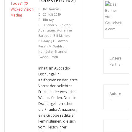
TODES (BLU-RAY)
By
Thomas
20. Juli 2019
Blu-ray
3.5 von 5 Punkten
,
Abenteuer
,
Adrienne
Barbeau
,
Bill Maher
,
Blu-Ray
,
J.F. Lawton
,
Karen M. Waldron
,
Komödie
,
Shannon
Tweed
,
Trash
Unsere
Partner
Inhalt: Im Avocado-
Dschungel in
Kalifornien ist der letzte
Vorrat der beliebten
Frucht in der westlichen
Autore
Welt zu finden. Doch im
n
Dschungel herrschen
die Piranha-Amazonen,
eine Gruppe radikaler
Feministinnen, die sich
vom Fleisch ihrer