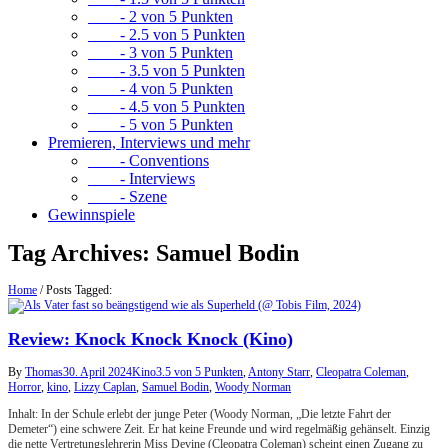
- 2 von 5 Punkten
- 2.5 von 5 Punkten
- 3 von 5 Punkten
- 3.5 von 5 Punkten
- 4 von 5 Punkten
- 4.5 von 5 Punkten
- 5 von 5 Punkten
Premieren, Interviews und mehr
- Conventions
- Interviews
- Szene
Gewinnspiele
Tag Archives:
Samuel Bodin
Home
/
Posts Tagged:
Review: Knock Knock Knock (Kino)
By
Thomas
30. April 2024
Kino
3.5 von 5 Punkten
,
Antony Starr
,
Cleopatra Coleman
,
Horror
,
kino
,
Lizzy Caplan
,
Samuel Bodin
,
Woody Norman
Inhalt: In der Schule erlebt der junge Peter (Woody Norman, „Die letzte Fahrt der
Demeter“) eine schwere Zeit. Er hat keine Freunde und wird regelmäßig gehänselt. Einzig
die nette Vertretungslehrerin Miss Devine (Cleopatra Coleman) scheint einen Zugang zu