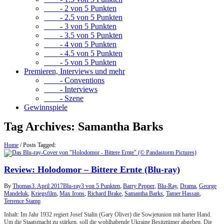
- 2 von 5 Punkten
- 2.5 von 5 Punkten
- 3 von 5 Punkten
- 3.5 von 5 Punkten
- 4 von 5 Punkten
- 4.5 von 5 Punkten
- 5 von 5 Punkten
Premieren, Interviews und mehr
- Conventions
- Interviews
- Szene
Gewinnspiele
Tag Archives:
Samantha Barks
Home
/
Posts Tagged:
Review: Holodomor – Bittere Ernte (Blu-ray)
By
Thomas
3. April 2017
Blu-ray
3 von 5 Punkten
,
Barry Pepper
,
Blu-Ray
,
Drama
,
George
Mandeluk
,
Kriegsfilm
,
Max Irons
,
Richard Brake
,
Samantha Barks
,
Tamer Hassan
,
Terrence Stamp
Inhalt: Im Jahr 1932 regiert Josef Stalin (Gary Oliver) die Sowjetunion mit harter Hand.
Um die Staatsmacht zu stärken, soll die wohlhabende Ukraine Besitztümer abgeben. Die