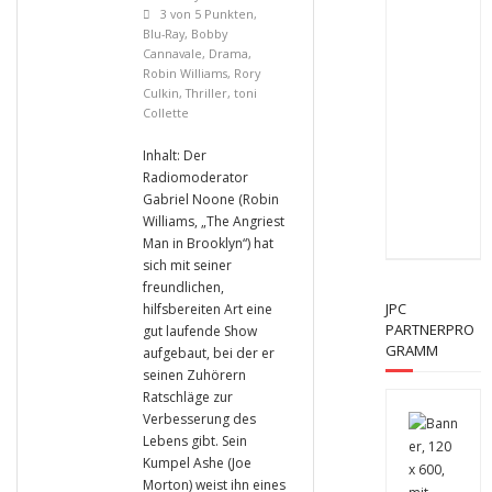
3 von 5 Punkten
,
Blu-Ray
,
Bobby
Cannavale
,
Drama
,
Robin Williams
,
Rory
Culkin
,
Thriller
,
toni
Collette
Inhalt: Der
Radiomoderator
Gabriel Noone (Robin
Williams, „The Angriest
Man in Brooklyn“) hat
sich mit seiner
freundlichen,
JPC
hilfsbereiten Art eine
PARTNERPRO
gut laufende Show
GRAMM
aufgebaut, bei der er
seinen Zuhörern
Ratschläge zur
Verbesserung des
Lebens gibt. Sein
Kumpel Ashe (Joe
Morton) weist ihn eines