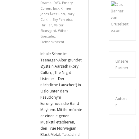
Drama
,
DVD
,
Emory
Cohen
,
Jack Kilmer
,
Jonas Åkerlund
,
Rory
Culkin
,
Sky Ferreira
,
Thriller
,
Valter
Skarsgard
,
Wilson
Gonzalez
Ochsenknecht
Inhalt: Schon im
Teenager-Alter gründet
Unsere
Øystein Aarseth (Rory
Partner
Culkin, „The Night
Listener – Der
nächtliche Lauscher“) in
Oslo unter dem
Pseudonym
Autore
Euronymous die Band
n
Mayhem. Mit ihr möchte
er einen eigenen
Musikstil etablieren,
den True Norwegian
Black Metal. Tatsächlich