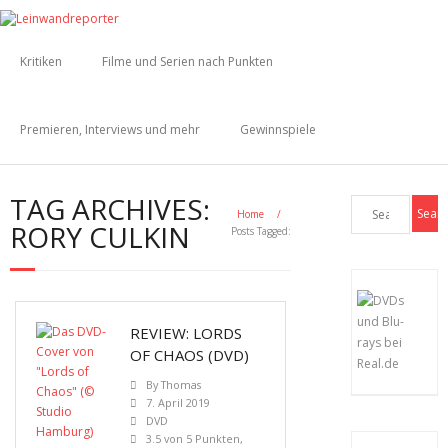
Kritiken
Filme und Serien nach Punkten
Premieren, Interviews und mehr
Gewinnspiele
TAG ARCHIVES:
Home
/
RORY CULKIN
Posts Tagged:
REVIEW: LORDS
OF CHAOS (DVD)
By
Thomas
7. April 2019
DVD
3.5 von 5 Punkten
,