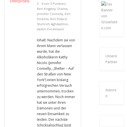
4 von 5 Punkten
,
Ben Kingsley
,
Drama
,
Jennifer Connelly
,
Kim
Dickens
,
Ron Eldard
,
Shohreh Aghdashloo
,
Vadim Perelmann
Inhalt: Nachdem sie von
ihrem Mann verlassen
wurde, hat die
Unsere
Alkoholikerin Kathy
Partner
Nicolo (Jennifer
Connelly, „Shelter – Auf
den Straßen von New
York“) einen bislang
erfolgreichen Versuch
Autore
unternommen, trocken
n
zu werden. Noch immer
hat sie unter ihren
Dämonen und der
neuen Einsamkeit zu
leiden. Der nächste
Schicksalsschlag lässt