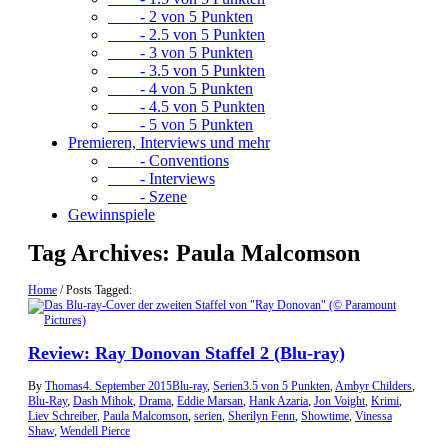
- 2 von 5 Punkten
- 2.5 von 5 Punkten
- 3 von 5 Punkten
- 3.5 von 5 Punkten
- 4 von 5 Punkten
- 4.5 von 5 Punkten
- 5 von 5 Punkten
Premieren, Interviews und mehr
- Conventions
- Interviews
- Szene
Gewinnspiele
Tag Archives:
Paula Malcomson
Home
/
Posts Tagged:
Review: Ray Donovan Staffel 2 (Blu-ray)
By
Thomas
4. September 2015
Blu-ray
,
Serien
3.5 von 5 Punkten
,
Ambyr Childers
,
Blu-Ray
,
Dash Mihok
,
Drama
,
Eddie Marsan
,
Hank Azaria
,
Jon Voight
,
Krimi
,
Liev Schreiber
,
Paula Malcomson
,
serien
,
Sherilyn Fenn
,
Showtime
,
Vinessa
Shaw
,
Wendell Pierce