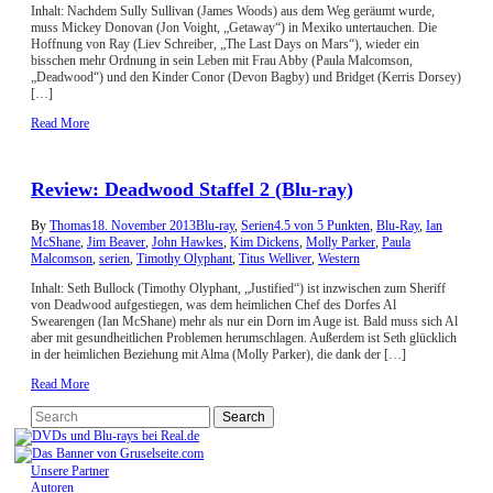
Inhalt: Nachdem Sully Sullivan (James Woods) aus dem Weg geräumt wurde,
muss Mickey Donovan (Jon Voight, „Getaway“) in Mexiko untertauchen. Die
Hoffnung von Ray (Liev Schreiber, „The Last Days on Mars“), wieder ein
bisschen mehr Ordnung in sein Leben mit Frau Abby (Paula Malcomson,
„Deadwood“) und den Kinder Conor (Devon Bagby) und Bridget (Kerris Dorsey)
[…]
Read More
Review: Deadwood Staffel 2 (Blu-ray)
By
Thomas
18. November 2013
Blu-ray
,
Serien
4.5 von 5 Punkten
,
Blu-Ray
,
Ian
McShane
,
Jim Beaver
,
John Hawkes
,
Kim Dickens
,
Molly Parker
,
Paula
Malcomson
,
serien
,
Timothy Olyphant
,
Titus Welliver
,
Western
Inhalt: Seth Bullock (Timothy Olyphant, „Justified“) ist inzwischen zum Sheriff
von Deadwood aufgestiegen, was dem heimlichen Chef des Dorfes Al
Swearengen (Ian McShane) mehr als nur ein Dorn im Auge ist. Bald muss sich Al
aber mit gesundheitlichen Problemen herumschlagen. Außerdem ist Seth glücklich
in der heimlichen Beziehung mit Alma (Molly Parker), die dank der […]
Read More
Unsere Partner
Autoren