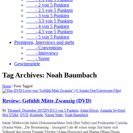
- 2 von 5 Punkten
- 2.5 von 5 Punkten
- 3 von 5 Punkten
- 3.5 von 5 Punkten
- 4 von 5 Punkten
- 4.5 von 5 Punkten
- 5 von 5 Punkten
Premieren, Interviews und mehr
- Conventions
- Interviews
- Szene
Gewinnspiele
Tag Archives:
Noah Baumbach
Home
/
Posts Tagged:
Review: Gefühlt Mitte Zwanzig (DVD)
By
Thomas
6. Dezember 2015
DVD
3.5 von 5 Punkten
,
Adam Driver
,
Amanda Seyfried
,
Ben STiller
,
DVD
,
Komödie
,
Naomi Watts
,
Noah Baumbach
Inhalt: Mittlerweile haben Dokumentarfilmer Josh (Ben Stiller) und Produzentin Cornelia
(Naomi Watts, „Die Bestimmung – Insurgent“) die 40 schon einige Zeit hinter sich.
Während ihre besten Freunde Fletcher (Adam Horowitz) und Marina (Maria Dizzia,