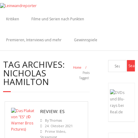
Kritiken
Filme und Serien nach Punkten
Premieren, Interviews und mehr
Gewinnspiele
TAG ARCHIVES:
Home
/
NICHOLAS
Posts
HAMILTON
Tagged:
REVIEW: ES
By
Thomas
24. Oktober 2021
Prime Video
,
Streaming