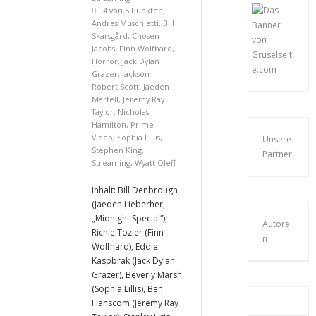
4 von 5 Punkten
,
Andres Muschietti
,
Bill
Skarsgård
,
Chosen
Jacobs
,
Finn Wolfhard
,
Horror
,
Jack Dylan
Grazer
,
Jackson
Robert Scott
,
Jaeden
Martell
,
Jeremy Ray
Taylor
,
Nicholas
Hamilton
,
Prime
Video
,
Sophia Lillis
,
Unsere
Stephen King
,
Partner
Streaming
,
Wyatt Oleff
Inhalt: Bill Denbrough
(Jaeden Lieberher,
„Midnight Special“),
Autore
Richie Tozier (Finn
n
Wolfhard), Eddie
Kaspbrak (Jack Dylan
Grazer), Beverly Marsh
(Sophia Lillis), Ben
Hanscom (Jeremy Ray