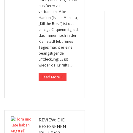
aus Derry zu
verbannen. Mike
Hanlon (Isaiah Mustafa,
„Kill the Boss“) ist das
einzige Cliquenmitglied,
das immer noch in der
Kleinstadt lebt. Eines
Tages macht er eine
beängstigende
Entdeckung: ES ist
wieder da. Er ruft […]
Read More
REVIEW: DIE
BESESSENEN
(BLU-RAY)