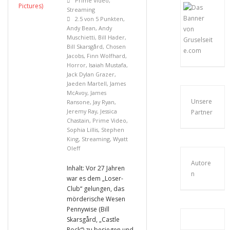
Prime Video
,
Streaming
2.5 von 5 Punkten
,
Andy Bean
,
Andy
Muschietti
,
Bill Hader
,
Bill Skarsgård
,
Chosen
Jacobs
,
Finn Wolfhard
,
Horror
,
Isaiah Mustafa
,
Jack Dylan Grazer
,
Jaeden Martell
,
James
McAvoy
,
James
Unsere
Ransone
,
Jay Ryan
,
Jeremy Ray
,
Jessica
Partner
Chastain
,
Prime Video
,
Sophia Lillis
,
Stephen
King
,
Streaming
,
Wyatt
Oleff
Autore
Inhalt: Vor 27 Jahren
n
war es dem „Loser-
Club“ gelungen, das
mörderische Wesen
Pennywise (Bill
Skarsgård, „Castle
Rock“) zu besiegen und