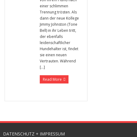
einer schlimmen
Trennung trösten. Als
dann der neue Kollege
Jimmy Johnston (Tone
Bell) in ihr Leben tritt,
der ebenfalls
leidenschaftlicher
Hundehalter ist, findet
sie einen neuen
Vertrauten. Während
[…]
Read More
DATENSCHUTZ + IMPRESSUM