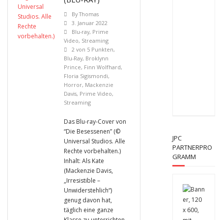
By
Thomas
3. Januar 2022
Blu-ray
,
Prime
Video
,
Streaming
2 von 5 Punkten
,
Blu-Ray
,
Broklynn
Prince
,
Finn Wolfhard
,
Floria Sigismondi
,
Horror
,
Mackenzie
Davis
,
Prime Video
,
Streaming
Das Blu-ray-Cover von
“Die Besessenen” (©
JPC
Universal Studios. Alle
PARTNERPRO
Rechte vorbehalten.)
GRAMM
Inhalt: Als Kate
(Mackenzie Davis,
„Irresistible –
Unwiderstehlich“)
genug davon hat,
täglich eine ganze
Klasse zu unterrichten,