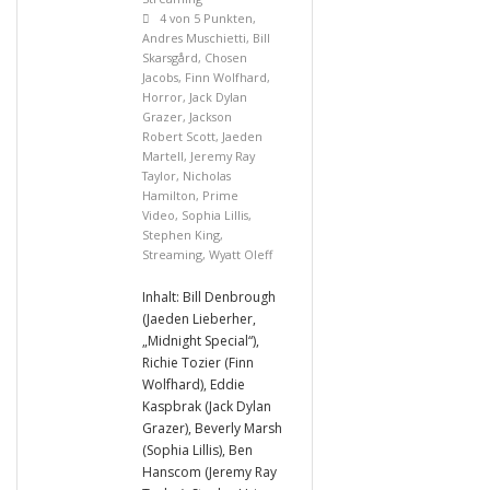
4 von 5 Punkten
,
Andres Muschietti
,
Bill
Skarsgård
,
Chosen
Jacobs
,
Finn Wolfhard
,
Horror
,
Jack Dylan
Grazer
,
Jackson
Robert Scott
,
Jaeden
Martell
,
Jeremy Ray
Taylor
,
Nicholas
Hamilton
,
Prime
Video
,
Sophia Lillis
,
Stephen King
,
Streaming
,
Wyatt Oleff
Inhalt: Bill Denbrough
(Jaeden Lieberher,
„Midnight Special“),
Richie Tozier (Finn
Wolfhard), Eddie
Kaspbrak (Jack Dylan
Grazer), Beverly Marsh
(Sophia Lillis), Ben
Hanscom (Jeremy Ray