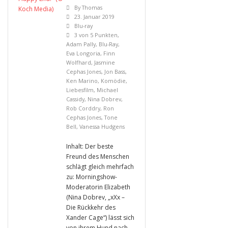
By
Thomas
23. Januar 2019
Blu-ray
3 von 5 Punkten
,
Adam Pally
,
Blu-Ray
,
Eva Longoria
,
Finn
Wolfhard
,
Jasmine
Cephas Jones
,
Jon Bass
,
Ken Marino
,
Komödie
,
Liebesfilm
,
Michael
Cassidy
,
Nina Dobrev
,
Rob Corddry
,
Ron
Cephas Jones
,
Tone
Bell
,
Vanessa Hudgens
Inhalt: Der beste
Freund des Menschen
schlägt gleich mehrfach
zu: Morningshow-
Moderatorin Elizabeth
(Nina Dobrev, „xXx –
Die Rückkehr des
Xander Cage“) lässt sich
von ihrem Hund nach