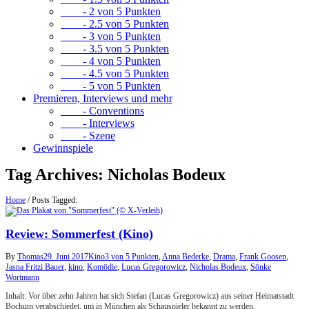
- 2 von 5 Punkten
- 2.5 von 5 Punkten
- 3 von 5 Punkten
- 3.5 von 5 Punkten
- 4 von 5 Punkten
- 4.5 von 5 Punkten
- 5 von 5 Punkten
Premieren, Interviews und mehr
- Conventions
- Interviews
- Szene
Gewinnspiele
Tag Archives:
Nicholas Bodeux
Home
/
Posts Tagged:
Review: Sommerfest (Kino)
By
Thomas
29. Juni 2017
Kino
3 von 5 Punkten
,
Anna Bederke
,
Drama
,
Frank Goosen
,
Jasna Fritzi Bauer
,
kino
,
Komödie
,
Lucas Gregorowicz
,
Nicholas Bodeux
,
Sönke
Wortmann
Inhalt: Vor über zehn Jahren hat sich Stefan (Lucas Gregorowicz) aus seiner Heimatstadt
Bochum verabschiedet, um in München als Schauspieler bekannt zu werden.