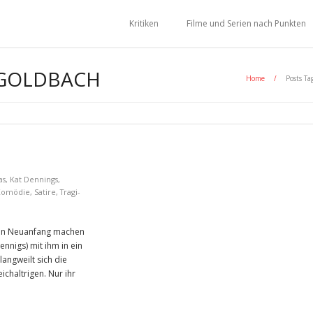
Kritiken
Filme und Serien nach Punkten
 GOLDBACH
Home
/
Posts Ta
as
,
Kat Dennings
,
Komödie
,
Satire
,
Tragi-
einen Neuanfang machen
ennigs) mit ihm in ein
langweilt sich die
chaltrigen. Nur ihr