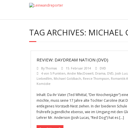
TAG ARCHIVES:
MICHAEL
REVIEW: DAYDREAM NATION (DVD)
By
Thomas
15. Februar 2014
DVD
4 von 5 Punkten
,
Andie MacDowell
,
Drama
,
DVD
,
Josh Luc
Liebesfilm
,
Michael Goldbach
,
Reece Thompson
,
Romantik-
Komödie
Inhalt: Da ihr Vater (Ted Whittal, “Der Knochenjäger”) 
möchte, muss seine 17 Jahre alte Tochter Caroline (Kat D
entlegenes Vorstadt-Nest ziehen. In der biederen Schule 
frühreife Jugendliche ebenso, wie im Umgang mit den Glei
Lehrer Mr. Anderson (Josh Lucas, “Red Dog“) hat es […]