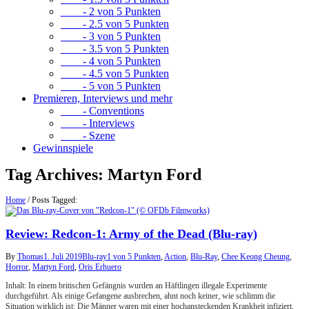
- 2 von 5 Punkten
- 2.5 von 5 Punkten
- 3 von 5 Punkten
- 3.5 von 5 Punkten
- 4 von 5 Punkten
- 4.5 von 5 Punkten
- 5 von 5 Punkten
Premieren, Interviews und mehr
- Conventions
- Interviews
- Szene
Gewinnspiele
Tag Archives:
Martyn Ford
Home
/
Posts Tagged:
Review: Redcon-1: Army of the Dead (Blu-ray)
By
Thomas
1. Juli 2019
Blu-ray
1 von 5 Punkten
,
Action
,
Blu-Ray
,
Chee Keong Cheung
,
Horror
,
Martyn Ford
,
Oris Erhuero
Inhalt: In einem britischen Gefängnis wurden an Häftlingen illegale Experimente
durchgeführt. Als einige Gefangene ausbrechen, ahnt noch keiner, wie schlimm die
Situation wirklich ist: Die Männer waren mit einer hochansteckenden Krankheit infiziert,