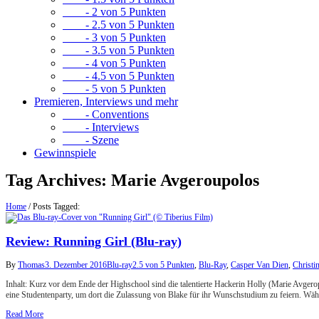
- 2 von 5 Punkten
- 2.5 von 5 Punkten
- 3 von 5 Punkten
- 3.5 von 5 Punkten
- 4 von 5 Punkten
- 4.5 von 5 Punkten
- 5 von 5 Punkten
Premieren, Interviews und mehr
- Conventions
- Interviews
- Szene
Gewinnspiele
Tag Archives:
Marie Avgeroupolos
Home
/
Posts Tagged:
Review: Running Girl (Blu-ray)
By
Thomas
3. Dezember 2016
Blu-ray
2.5 von 5 Punkten
,
Blu-Ray
,
Casper Van Dien
,
Christi
Inhalt: Kurz vor dem Ende der Highschool sind die talentierte Hackerin Holly (Marie Avger
eine Studentenparty, um dort die Zulassung von Blake für ihr Wunschstudium zu feiern. Wä
Read More