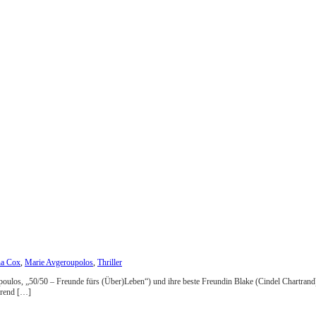
na Cox
,
Marie Avgeroupolos
,
Thriller
opoulos, „50/50 – Freunde fürs (Über)Leben“) und ihre beste Freundin Blake (Cindel Chartrand
hrend […]