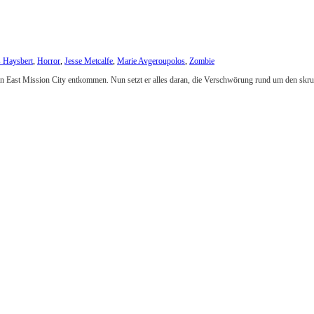
 Haysbert
,
Horror
,
Jesse Metcalfe
,
Marie Avgeroupolos
,
Zombie
es in East Mission City entkommen. Nun setzt er alles daran, die Verschwörung rund um den sk