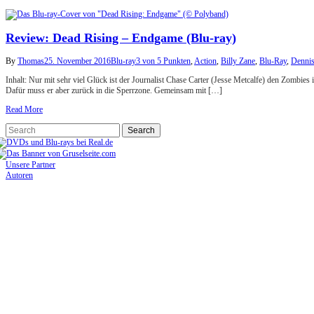
Review: Dead Rising – Endgame (Blu-ray)
By
Thomas
25. November 2016
Blu-ray
3 von 5 Punkten
,
Action
,
Billy Zane
,
Blu-Ray
,
Dennis
Inhalt: Nur mit sehr viel Glück ist der Journalist Chase Carter (Jesse Metcalfe) den Zombi
Dafür muss er aber zurück in die Sperrzone. Gemeinsam mit […]
Read More
Unsere Partner
Autoren