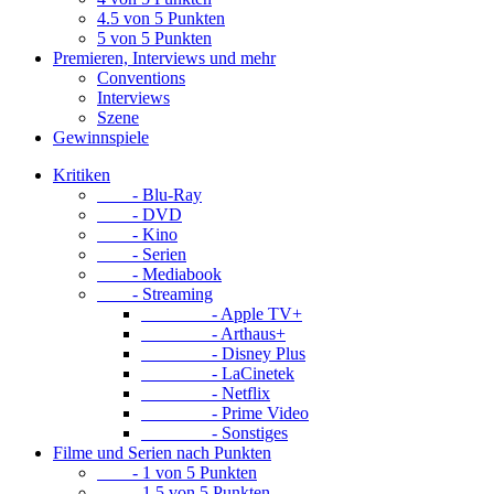
4.5 von 5 Punkten
5 von 5 Punkten
Premieren, Interviews und mehr
Conventions
Interviews
Szene
Gewinnspiele
Kritiken
- Blu-Ray
- DVD
- Kino
- Serien
- Mediabook
- Streaming
- Apple TV+
- Arthaus+
- Disney Plus
- LaCinetek
- Netflix
- Prime Video
- Sonstiges
Filme und Serien nach Punkten
- 1 von 5 Punkten
- 1.5 von 5 Punkten