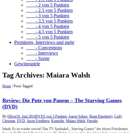
- 2 von 5 Punkten
- 2.5 von 5 Punkten
- 3 von 5 Punkten
- 3.5 von 5 Punkten
- 4 von 5 Punkten
- 4.5 von 5 Punkten
- 5 von 5 Punkten
Premieren, Interviews und mehr
- Conventions
- Interviews
- Szene
Gewinnspiele
Tag Archives:
Maiara Walsh
Home
/
Posts Tagged:
Review: Die Pute von Panem – The Starving Games
(DVD)
By
Oliver
16. Juni 2014
DVD
1 von 5 Punkten
,
Aaron Seltzer
,
Brant Daugherty
,
Cody
Christian
,
DVD
,
Jason Friedberg
,
Komödie
,
Maiara Walsh
,
Parodie
Inhalt: Es ist wieder soweit! Das TV-Spektakel „ Starving Games“ des bösen Präsidenten