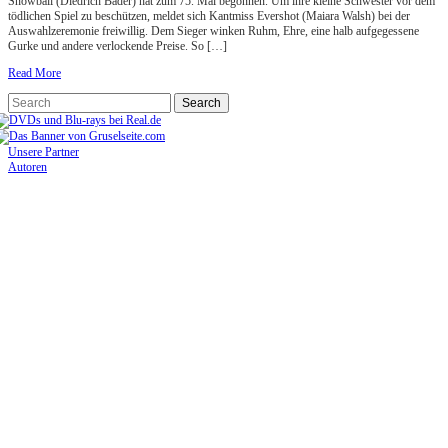
Snowball (Diedrich Bader) hat zum 75. Mal begonnen. Um ihre kleine Schwester vor dem
tödlichen Spiel zu beschützen, meldet sich Kantmiss Evershot (Maiara Walsh) bei der
Auswahlzeremonie freiwillig. Dem Sieger winken Ruhm, Ehre, eine halb aufgegessene
Gurke und andere verlockende Preise. So […]
Read More
Unsere Partner
Autoren