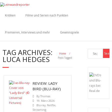
Kritiken
Filme und Serien nach Punkten
Premieren, Interviews und mehr
Gewinnspiele
TAG ARCHIVES:
Home
/
LUCA HEDGES
Posts Tagged:
REVIEW: LADY
BIRD (BLU-RAY)
By
Thomas
19. März 2026
Blu-ray
,
Netflix
,
Streaming