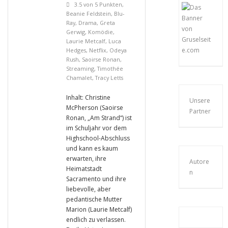
3.5 von 5 Punkten
,
Beanie Feldstein
,
Blu-
Ray
,
Drama
,
Greta
Gerwig
,
Komödie
,
Laurie Metcalf
,
Luca
Hedges
,
Netflix
,
Odeya
Rush
,
Saoirse Ronan
,
Streaming
,
Timothée
Chamalet
,
Tracy Letts
Inhalt: Christine
Unsere
McPherson (Saoirse
Partner
Ronan, „Am Strand“) ist
im Schuljahr vor dem
Highschool-Abschluss
und kann es kaum
erwarten, ihre
Autore
Heimatstadt
n
Sacramento und ihre
liebevolle, aber
pedantische Mutter
Marion (Laurie Metcalf)
endlich zu verlassen.