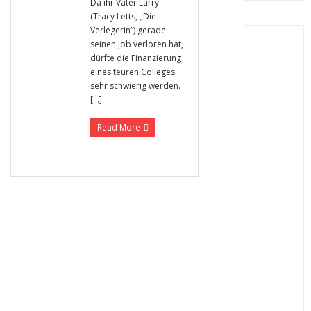
Da ihr Vater Larry
(Tracy Letts, „Die
Verlegerin“) gerade
seinen Job verloren hat,
dürfte die Finanzierung
eines teuren Colleges
sehr schwierig werden.
[…]
Read More