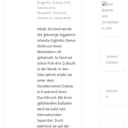
Biografie
,
Drama
,
DVD
,
Lisa Azuelos
,
Musikfilm
,
Riccardo
Scamarcio
,
Sveva Alviti
Inhalt: Als Kind wurde
die gebürtige Ägypterin
Iolanda Gigliotto (Sveva
Alviti) von ihren
Mitschülern oft
Unsere
gehänselt. So fand sie
Partner
schon früh ihre Zuflucht
in der Musik. In den
50er-Jahren erlebt sie
unter dem
Künstlernamen Dalida
Autore
in Frankreich ihren
n
Durchbruch. Mit ihren
gefühlvollen Balladen
wird sie bald zum
internationalen
Superstar. Doch
während sie auf der