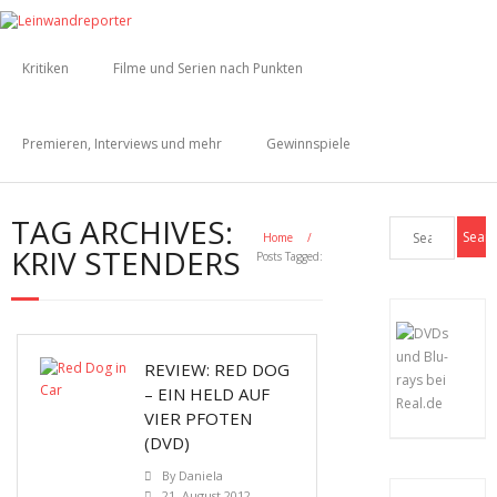
Kritiken
Filme und Serien nach Punkten
Premieren, Interviews und mehr
Gewinnspiele
TAG ARCHIVES:
Home
/
KRIV STENDERS
Posts Tagged:
REVIEW: RED DOG
– EIN HELD AUF
VIER PFOTEN
(DVD)
By
Daniela
21. August 2012