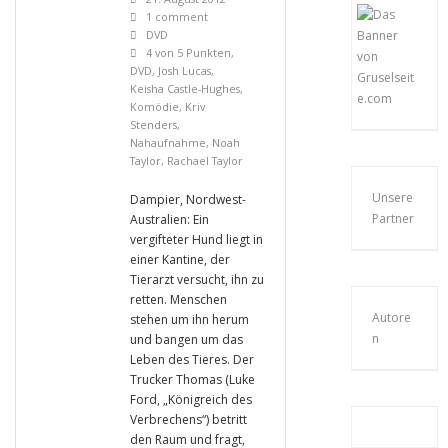
1 comment
DVD
4 von 5 Punkten
,
DVD
,
Josh Lucas
,
Keisha Castle-Hughes
,
Komödie
,
Kriv
Stenders
,
Nahaufnahme
,
Noah
Taylor
,
Rachael Taylor
Unsere
Dampier, Nordwest-
Partner
Australien: Ein
vergifteter Hund liegt in
einer Kantine, der
Tierarzt versucht, ihn zu
retten. Menschen
Autore
stehen um ihn herum
n
und bangen um das
Leben des Tieres. Der
Trucker Thomas (Luke
Ford, „Königreich des
Verbrechens“) betritt
den Raum und fragt,