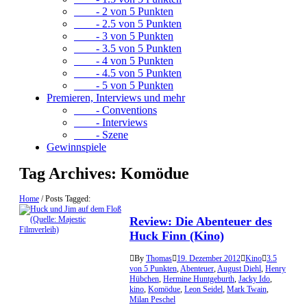
- 2 von 5 Punkten
- 2.5 von 5 Punkten
- 3 von 5 Punkten
- 3.5 von 5 Punkten
- 4 von 5 Punkten
- 4.5 von 5 Punkten
- 5 von 5 Punkten
Premieren, Interviews und mehr
- Conventions
- Interviews
- Szene
Gewinnspiele
Tag Archives:
Komödue
Home
/
Posts Tagged:
Review: Die Abenteuer des
Huck Finn (Kino)
By
Thomas
19. Dezember 2012
Kino
3.5
von 5 Punkten
,
Abenteuer
,
August Diehl
,
Henry
Hübchen
,
Hermine Huntgeburth
,
Jacky Ido
,
kino
,
Komödue
,
Leon Seidel
,
Mark Twain
,
Milan Peschel