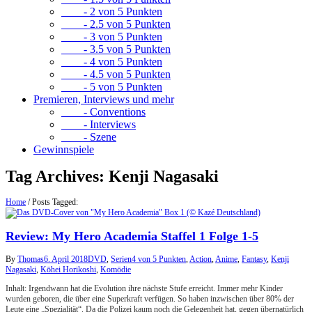
- 2 von 5 Punkten
- 2.5 von 5 Punkten
- 3 von 5 Punkten
- 3.5 von 5 Punkten
- 4 von 5 Punkten
- 4.5 von 5 Punkten
- 5 von 5 Punkten
Premieren, Interviews und mehr
- Conventions
- Interviews
- Szene
Gewinnspiele
Tag Archives:
Kenji Nagasaki
Home
/
Posts Tagged:
Review: My Hero Academia Staffel 1 Folge 1-5
By
Thomas
6. April 2018
DVD
,
Serien
4 von 5 Punkten
,
Action
,
Anime
,
Fantasy
,
Kenji
Nagasaki
,
Kōhei Horikoshi
,
Komödie
Inhalt: Irgendwann hat die Evolution ihre nächste Stufe erreicht. Immer mehr Kinder
wurden geboren, die über eine Superkraft verfügen. So haben inzwischen über 80% der
Leute eine „Spezialität“. Da die Polizei kaum noch die Gelegenheit hat, gegen übernatürlich