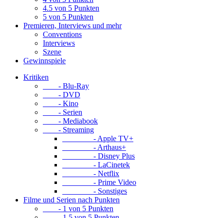
4.5 von 5 Punkten
5 von 5 Punkten
Premieren, Interviews und mehr
Conventions
Interviews
Szene
Gewinnspiele
Kritiken
- Blu-Ray
- DVD
- Kino
- Serien
- Mediabook
- Streaming
- Apple TV+
- Arthaus+
- Disney Plus
- LaCinetek
- Netflix
- Prime Video
- Sonstiges
Filme und Serien nach Punkten
- 1 von 5 Punkten
- 1.5 von 5 Punkten