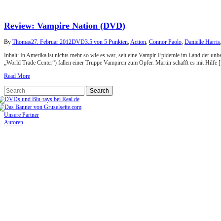
Review: Vampire Nation (DVD)
By
Thomas
27. Februar 2012
DVD
3.5 von 5 Punkten
,
Action
,
Connor Paolo
,
Danielle Harris
Inhalt: In Amerika ist nichts mehr so wie es war, seit eine Vampir-Epidemie im Land der un
„World Trade Center“) fallen einer Truppe Vampiren zum Opfer. Martin schafft es mit Hilfe
Read More
Unsere Partner
Autoren