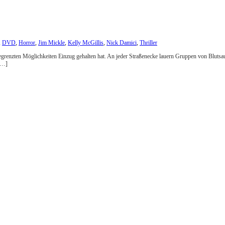
,
DVD
,
Horror
,
Jim Mickle
,
Kelly McGillis
,
Nick Damici
,
Thriller
begrenzten Möglichkeiten Einzug gehalten hat. An jeder Straßenecke lauern Gruppen von Blutsa
 […]