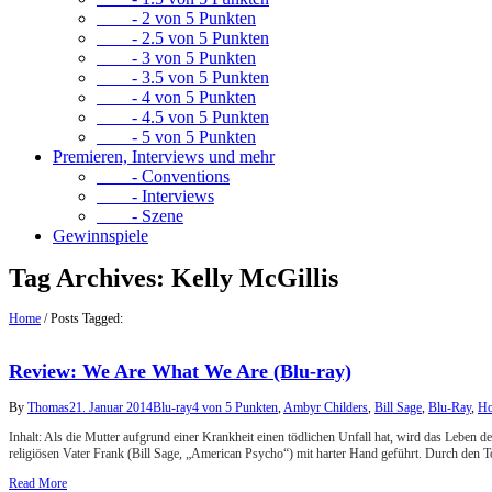
- 2 von 5 Punkten
- 2.5 von 5 Punkten
- 3 von 5 Punkten
- 3.5 von 5 Punkten
- 4 von 5 Punkten
- 4.5 von 5 Punkten
- 5 von 5 Punkten
Premieren, Interviews und mehr
- Conventions
- Interviews
- Szene
Gewinnspiele
Tag Archives:
Kelly McGillis
Home
/
Posts Tagged:
Review: We Are What We Are (Blu-ray)
By
Thomas
21. Januar 2014
Blu-ray
4 von 5 Punkten
,
Ambyr Childers
,
Bill Sage
,
Blu-Ray
,
Ho
Inhalt: Als die Mutter aufgrund einer Krankheit einen tödlichen Unfall hat, wird das Leben 
religiösen Vater Frank (Bill Sage, „American Psycho“) mit harter Hand geführt. Durch den 
Read More