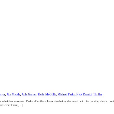
rror
,
Jim Mickle
,
Julia Garner
,
Kelly McGillis
,
Michael Parks
,
Nick Damici
,
Thriller
der scheinbar normalen Parker-Familie schwer durcheinander gewirbelt. Die Familie, die sich s
Tod seiner Frau […]