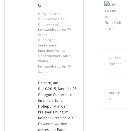
G
By
Thomas
2. Oktober 2015
Interviews
,
Leinwandreporter TV
,
Szene
Cologne
Conference
,
interviews
,
Joshua
Oppenheimer
,
Katrin
Unsere
Wolter
,
Partner
Leinwandreporter TV
,
Szene
Gestern, am
01.10.2015, fand die 25.
Autore
Cologne Conference
n
ihren feierlichen
Höhepunkt in der
Preisverleihung im
Kölner Gürzenich. Als
Gewinner wurden
dieses Jahr Paolo