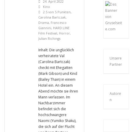
24. April 2022
Kino
2.5 von 5 Punkten
,
Carolina Bartczak
,
Drama
,
Francesco
Giannini
,
HARD:LINE
Film Festival
,
Horror
,
Julian Richings
Inhalt: Die unglücklich
verheiratete Val
Unsere
(Carolina Bartczak)
Partner
checkt mit Ehegatten
(Mark Gibson) und Kind
(Bailey Thain) in einem
Hotel ein. An diesem
Abend möchte sie ihren
Autore
Mann verlassen. Im
n
Nachbarzimmer
befindet sich die
hochschwangere
Naomi (Yumiko Shaku),
die sich auf der Flucht