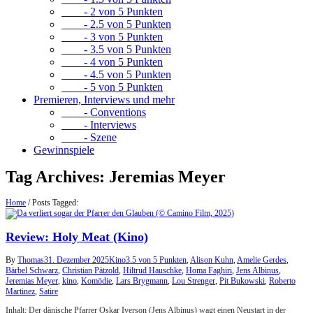
- 2 von 5 Punkten
- 2.5 von 5 Punkten
- 3 von 5 Punkten
- 3.5 von 5 Punkten
- 4 von 5 Punkten
- 4.5 von 5 Punkten
- 5 von 5 Punkten
Premieren, Interviews und mehr
- Conventions
- Interviews
- Szene
Gewinnspiele
Tag Archives:
Jeremias Meyer
Home
/
Posts Tagged:
Review: Holy Meat (Kino)
By
Thomas
31. Dezember 2025
Kino
3.5 von 5 Punkten
,
Alison Kuhn
,
Amelie Gerdes
,
Bärbel Schwarz
,
Christian Pätzold
,
Hiltrud Hauschke
,
Homa Faghiri
,
Jens Albinus
,
Jeremias Meyer
,
kino
,
Komödie
,
Lars Brygmann
,
Lou Strenger
,
Pit Bukowski
,
Roberto
Martinez
,
Satire
Inhalt: Der dänische Pfarrer Oskar Iverson (Jens Albinus) wagt einen Neustart in der