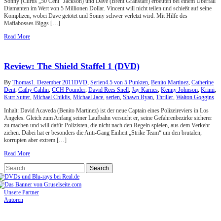
Sonny (Curtis „50 Cent“ Jackson) und Dave (Brent Granstaff) erbeuten bei einem Überfall
Diamanten im Wert von 5 Millionen Dollar. Vincent will nicht teilen und schießt auf seine
Komplizen, wobei Dave getötet und Sonny schwer verletzt wird. Mit Hilfe des
Mafiabosses Biggs […]
Read More
Review: The Shield Staffel 1 (DVD)
By
Thomas
1. Dezember 2011
DVD
,
Serien
4.5 von 5 Punkten
,
Benito Martinez
,
Catherine
Dent
,
Cathy Cahlin
,
CCH Pounder
,
David Rees Snell
,
Jay Karnes
,
Kenny Johnson
,
Krimi
,
Kurt Sutter
,
Michael Chiklis
,
Michael Jace
,
serien
,
Shawn Ryan
,
Thriller
,
Walton Goggins
Inhalt: David Acaveda (Benito Martinez) ist der neue Captain eines Polizeireviers in Los
Angeles. Gleich zum Anfang seiner Laufbahn versucht er, seine Gefahrenbezirke sicherer
zu machen und will dafür Polizisten, die nicht nach den Regeln spielen, aus dem Verkehr
ziehen. Dabei hat er besonders die Anti-Gang Einheit „Strike Team“ um den brutalen,
korrupten aber extrem […]
Read More
Unsere Partner
Autoren