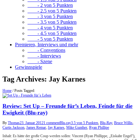
- 2 von 5 Punkten
- 2.5 von 5 Punkten
- 3 von 5 Punkten
- 3.5 von 5 Punkten
- 4 von 5 Punkten
- 4.5 von 5 Punkten
- 5 von 5 Punkten
Premieren, Interviews und mehr
- Conventions
- Interviews
- Szene
Gewinnspiele
Tag Archives:
Jay Karnes
Home
/
Posts Tagged:
Review: Set Up – Freunde für’s Leben, Feinde für die
Ewigkeit (Blu-ray)
By
Thomas
23. Januar 2012
1 comment
Blu-ray
3.5 von 5 Punkten
,
Blu-Ray
,
Bruce Willis
,
Curtis Jackson
,
James Remar
,
Jay Karnes
,
Mike Gunther
,
Ryan Phillipe
Inhalt: Es hätte der große Coup werden sollen: Vincent (Ryan Phillippe, „Eiskalte Engel“),