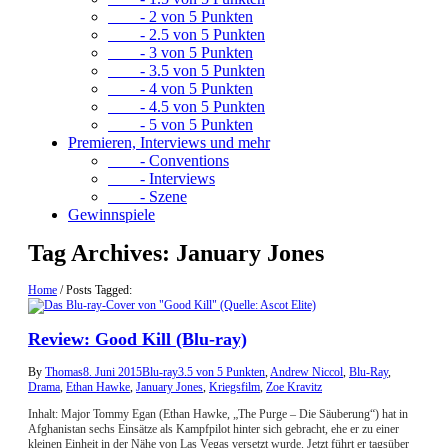
- 2 von 5 Punkten
- 2.5 von 5 Punkten
- 3 von 5 Punkten
- 3.5 von 5 Punkten
- 4 von 5 Punkten
- 4.5 von 5 Punkten
- 5 von 5 Punkten
Premieren, Interviews und mehr
- Conventions
- Interviews
- Szene
Gewinnspiele
Tag Archives:
January Jones
Home
/
Posts Tagged:
Review: Good Kill (Blu-ray)
By
Thomas
8. Juni 2015
Blu-ray
3.5 von 5 Punkten
,
Andrew Niccol
,
Blu-Ray
,
Drama
,
Ethan Hawke
,
January Jones
,
Kriegsfilm
,
Zoe Kravitz
Inhalt: Major Tommy Egan (Ethan Hawke, „The Purge – Die Säuberung“) hat in
Afghanistan sechs Einsätze als Kampfpilot hinter sich gebracht, ehe er zu einer
kleinen Einheit in der Nähe von Las Vegas versetzt wurde. Jetzt führt er tagsüber