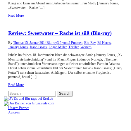
Krieg und kann am Abend zum Barbeque bei seiner Frau Molly (January Jones,
„Sweetwater – Rache […]
Read More
Review: Sweetwater – Rache ist süß (Blu-ray)
By
Thomas
15. Januar 2014
Blu-ray
3.5 von 5 Punkten
,
Blu-Ray
,
Ed Harris
,
January Jones
,
Jason Isaacs
,
Logan Miller
,
Thriller
,
Western
Inhalt: Im frühen 18. Jahrhundert leben die schwangere Sarah (January Jones, „X-
Men: Erste Entscheidung“) und ihr Mann Miguel (Eduardo Noriega, „The Last
Stand“) unter ärmlichen Voraussetzungen auf einer unwirtlichen Farm in Arizona.
Direkt neben ihrem Grundstück lebt der Sektenführer Josiah (Jason Isaacs; „Harry
Potter“) mit seinen fanatischen Anhängern. Der selbst ernannte Prophet ist
paranoid, brutal […]
Read More
Unsere Partner
Autoren