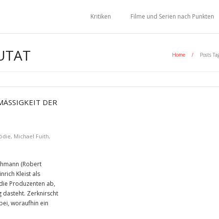
Kritiken
Filme und Serien nach Punkten
UTAT
Home
/
Posts Ta
SSIGKEIT DER M
ödie
,
Michael Fuith
,
 Lehmann (Robert
rich Kleist als
die Produzenten ab,
 dasteht. Zerknirscht
bei, woraufhin ein