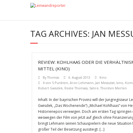
TAG ARCHIVES:
JAN MESS
REVIEW: KOHLHAAS ODER DIE VERHÄLTNISMÄ
ITTEL (KINO)
By
Thomas
6. August 2013
Kino
4 von 5 Punkten
,
Aron Lehmann
,
Jan Messutat
,
kino
,
Kom
Robert Gwisdek
,
Roslie Thomass
,
Satire
,
Thorsten Merten
Inhalt: In der bayrischen Provinz will der Jungregisseur
Gwisdek, „Das Wochenende“) „Michael Kohlhaas“ von Hein
Historienepos verewigen. Doch am ersten Tag springen 
weswegen der Film von jetzt auf gleich ohne Finanzierung
bringt Lehmann seinen Schauspielern die neue Situation 
großer Teil der Besetzung aussteigt. […]