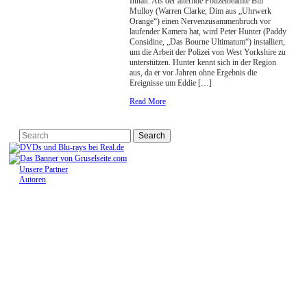
Inhalt: Als der alternde Polizeibeamte Bill
Mulloy (Warren Clarke, Dim aus „Uhrwerk
Orange“) einen Nervenzusammenbruch vor
laufender Kamera hat, wird Peter Hunter (Paddy
Considine, „Das Bourne Ultimatum“) installiert,
um die Arbeit der Polizei von West Yorkshire zu
unterstützen. Hunter kennt sich in der Region
aus, da er vor Jahren ohne Ergebnis die
Ereignisse um Eddie […]
Read More
Unsere Partner
Autoren