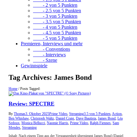
- 2 von 5 Punkten
- 2.5 von 5 Punkten
- 3 von 5 Punkten
- 3.5 von 5 Punkten
- 4 von 5 Punkten
- 4.5 von 5 Punkten
- 5 von 5 Punkten
Premieren, Interviews und mehr
- Conventions
- Interviews
- Szene
Gewinnspiele
Tag Archives:
James Bond
Home
/
Posts Tagged:
Review: SPECTRE
By
Thomas
3. Oktober 2025
Prime Video
,
Streaming
3.5 von 5 Punkten
,
Action
,
Ben Whishaw
,
Christoph Waltz
,
Daniel Craig
,
Dave Bautista
,
James Bond
,
Léa
Sedoux
,
Monica Bellucci
,
Naomie Harris
,
Prime Video
,
Ralph Fiennes
,
Sam
Mendes
,
Streaming
Inhalt: Nach einem Tipp aus der Vergangenheit übernimmt James Bond (Daniel