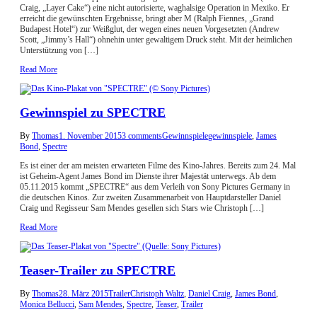
Craig, „Layer Cake“) eine nicht autorisierte, waghalsige Operation in Mexiko. Er
erreicht die gewünschten Ergebnisse, bringt aber M (Ralph Fiennes, „Grand
Budapest Hotel“) zur Weißglut, der wegen eines neuen Vorgesetzten (Andrew
Scott, „Jimmy’s Hall“) ohnehin unter gewaltigem Druck steht. Mit der heimlichen
Unterstützung von […]
Read More
Gewinnspiel zu SPECTRE
By
Thomas
1. November 2015
3 comments
Gewinnspiele
gewinnspiele
,
James
Bond
,
Spectre
Es ist einer der am meisten erwarteten Filme des Kino-Jahres. Bereits zum 24. Mal
ist Geheim-Agent James Bond im Dienste ihrer Majestät unterwegs. Ab dem
05.11.2015 kommt „SPECTRE“ aus dem Verleih von Sony Pictures Germany in
die deutschen Kinos. Zur zweiten Zusammenarbeit von Hauptdarsteller Daniel
Craig und Regisseur Sam Mendes gesellen sich Stars wie Christoph […]
Read More
Teaser-Trailer zu SPECTRE
By
Thomas
28. März 2015
Trailer
Christoph Waltz
,
Daniel Craig
,
James Bond
,
Monica Bellucci
,
Sam Mendes
,
Spectre
,
Teaser
,
Trailer