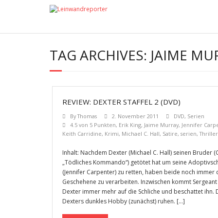
TAG ARCHIVES:
JAIME MU
REVIEW: DEXTER STAFFEL 2 (DVD)
By
Thomas
2. November 2011
DVD
,
Serien
4.5 von 5 Punkten
,
Erik King
,
Jaime Murray
,
Jennifer Carp
Keith Carridine
,
Krimi
,
Michael C. Hall
,
Satire
,
serien
,
Thriller
Inhalt: Nachdem Dexter (Michael C. Hall) seinen Bruder 
„Tödliches Kommando“) getötet hat um seine Adoptivsc
(Jennifer Carpenter) zu retten, haben beide noch immer 
Geschehene zu verarbeiten. Inzwischen kommt Sergeant 
Dexter immer mehr auf die Schliche und beschattet ihn
Dexters dunkles Hobby (zunächst) ruhen. […]