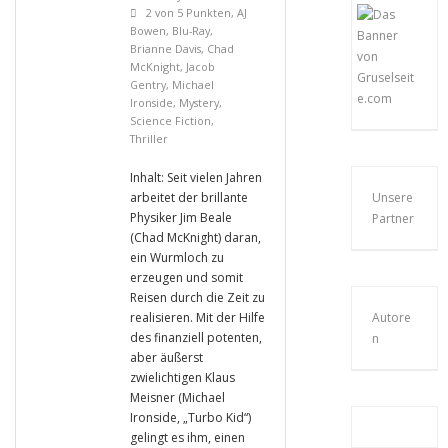
2 von 5 Punkten
,
AJ
Bowen
,
Blu-Ray
,
Brianne Davis
,
Chad
McKnight
,
Jacob
Gentry
,
Michael
Ironside
,
Mystery
,
Science Fiction
,
Thriller
Inhalt: Seit vielen Jahren
arbeitet der brillante
Unsere
Physiker Jim Beale
Partner
(Chad McKnight) daran,
ein Wurmloch zu
erzeugen und somit
Reisen durch die Zeit zu
realisieren. Mit der Hilfe
Autore
des finanziell potenten,
n
aber äußerst
zwielichtigen Klaus
Meisner (Michael
Ironside, „Turbo Kid“)
gelingt es ihm, einen