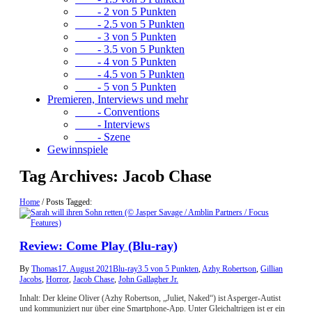
- 2 von 5 Punkten
- 2.5 von 5 Punkten
- 3 von 5 Punkten
- 3.5 von 5 Punkten
- 4 von 5 Punkten
- 4.5 von 5 Punkten
- 5 von 5 Punkten
Premieren, Interviews und mehr
- Conventions
- Interviews
- Szene
Gewinnspiele
Tag Archives:
Jacob Chase
Home
/
Posts Tagged:
Review: Come Play (Blu-ray)
By
Thomas
17. August 2021
Blu-ray
3.5 von 5 Punkten
,
Azhy Robertson
,
Gillian
Jacobs
,
Horror
,
Jacob Chase
,
John Gallagher Jr.
Inhalt: Der kleine Oliver (Azhy Robertson, „Juliet, Naked“) ist Asperger-Autist
und kommuniziert nur über eine Smartphone-App. Unter Gleichaltrigen ist er ein