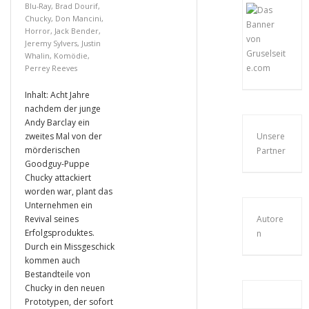
Blu-Ray
,
Brad Dourif
,
Chucky
,
Don Mancini
,
Horror
,
Jack Bender
,
Jeremy Sylvers
,
Justin
Whalin
,
Komödie
,
Perrey Reeves
Inhalt: Acht Jahre
nachdem der junge
Andy Barclay ein
zweites Mal von der
Unsere
mörderischen
Partner
Goodguy-Puppe
Chucky attackiert
worden war, plant das
Unternehmen ein
Revival seines
Autore
Erfolgsproduktes.
n
Durch ein Missgeschick
kommen auch
Bestandteile von
Chucky in den neuen
Prototypen, der sofort