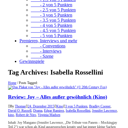
- 2 von 5 Punkten
- 2.5 von 5 Punkten
- 3 von 5 Punkten
- 3.5 von 5 Punkten
- 4 von 5 Punkten
- 4.5 von 5 Punkten
- 5 von 5 Punkten
Premieren, Interviews und mehr
- Conventions
- Interviews
- Szene
Gewinnspiele
Tag Archives:
Isabella Rossellini
Home
/
Posts Tagged:
Review: Joy – Alles außer gewöhnlich (Kino)
By
Thomas
24. Dezember 2015
Kino
3 von 5 Punkten
,
Bradley Cooper
,
David O. Russell
,
Drama
,
Edgar Ramirez
,
Isabella Rossellini
,
Jennifer Lawrence
,
kino
,
Robert de Niro
,
Virginia Madsen
Inhalt: Joy Mangano (Jennifer Lawrence, „Die Tribute von Panem – Mockingjay
Teil 2“) war schon als Kind ausgesprochen kreativ und hat immer kleine Sachen